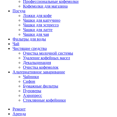
Профессиональные кофемолки
Кофемолки для магазина
Посуда
Ложки для кофе
Чашки для капучино
Чашки для эспрессо
Чашки для латте
Чашки для чая
Фильтры для воды
Чай
Чистящие средства
Очистка молочной системы
Удаление кофейных масел
Декальцинация
Очистка кофемолок
Альтернативное заваривание
Чайники
Сифон
Бумажные фильтры
Пуроверы
Аэропресс
Стеклянные кофейники
Ремонт
Аренда