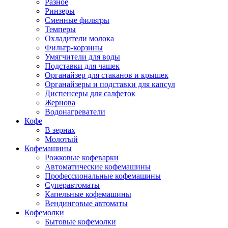
Разное
Ринзеры
Сменные фильтры
Темперы
Охладители молока
Фильтр-корзины
Умягчители для воды
Подставки для чашек
Органайзер для стаканов и крышек
Органайзеры и подставки для капсул
Диспенсеры для салфеток
Жернова
Водонагреватели
Кофе
В зернах
Молотый
Кофемашины
Рожковые кофеварки
Автоматические кофемашины
Профессиональные кофемашины
Суперавтоматы
Капельные кофемашины
Вендинговые автоматы
Кофемолки
Бытовые кофемолки