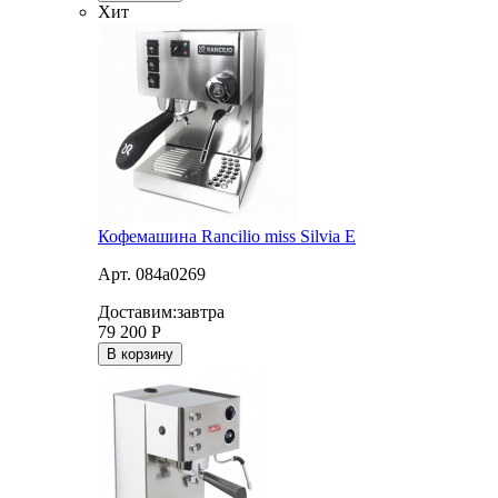
Хит
Кофемашина Rancilio miss Silvia E
Арт. 084a0269
Доставим:
завтра
79 200
Р
В корзину