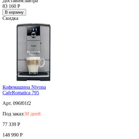
Доставим:
завтра
83 160
Р
В корзину
Скидка
Кофемашина Nivona
CafeRomatica 795
Арт. 096f01f2
Под заказ:
30 дней
77 339
Р
148 990
Р