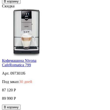
В корзину
Скидка
Кофемашина Nivona
CafeRomatica 799
Арт. 097301f6
Под заказ:
30 дней
87 120
Р
89 990
Р
В корзину