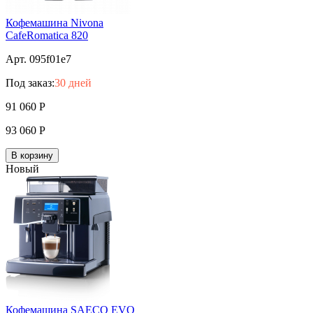
Кофемашина Nivona
CafeRomatica 820
Арт. 095f01e7
Под заказ:
30 дней
91 060
Р
93 060
Р
В корзину
Новый
Кофемашина SAECO EVO