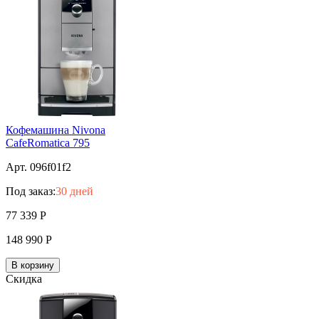
Кофемашина Nivona
CafeRomatica 795
Арт. 096f01f2
Под заказ:
30 дней
77 339
Р
148 990
Р
В корзину
Скидка