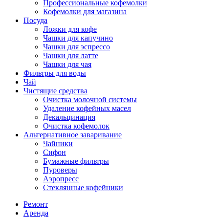
Профессиональные кофемолки
Кофемолки для магазина
Посуда
Ложки для кофе
Чашки для капучино
Чашки для эспрессо
Чашки для латте
Чашки для чая
Фильтры для воды
Чай
Чистящие средства
Очистка молочной системы
Удаление кофейных масел
Декальцинация
Очистка кофемолок
Альтернативное заваривание
Чайники
Сифон
Бумажные фильтры
Пуроверы
Аэропресс
Стеклянные кофейники
Ремонт
Аренда