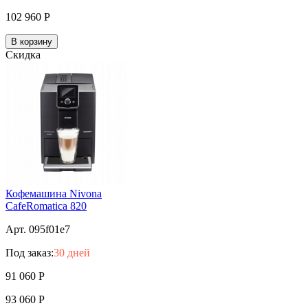
102 960
Р
В корзину
Скидка
Кофемашина Nivona
CafeRomatica 820
Арт. 095f01e7
Под заказ:
30 дней
91 060
Р
93 060
Р