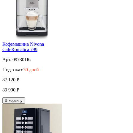
Кофемашина Nivona
CafeRomatica 799
Арт. 097301f6
Под заказ:
30 дней
87 120
Р
89 990
Р
В корзину