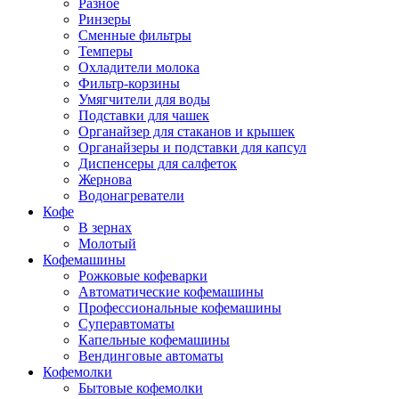
Разное
Ринзеры
Сменные фильтры
Темперы
Охладители молока
Фильтр-корзины
Умягчители для воды
Подставки для чашек
Органайзер для стаканов и крышек
Органайзеры и подставки для капсул
Диспенсеры для салфеток
Жернова
Водонагреватели
Кофе
В зернах
Молотый
Кофемашины
Рожковые кофеварки
Автоматические кофемашины
Профессиональные кофемашины
Суперавтоматы
Капельные кофемашины
Вендинговые автоматы
Кофемолки
Бытовые кофемолки