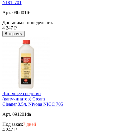
NIRT 701
Арт. 09bd01f6
Доставим:
в понедельник
4 247
Р
В корзину
Чистящее средство
(капучинатор) Cream
Cleaner,0,5л. Nivona NICC 705
Арт. 091201da
Под заказ:
7 дней
4 247
Р