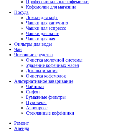
Профессиональные кофемолки
Кофемолки для магазина
Посуда
Ложки для кофе
Чашки для капучино
Чашки для эспрессо
Чашки для латте
Чашки для чая
Фильтры для воды
Чай
Чистящие средства
Очистка молочной системы
Удаление кофейных масел
Декальцинация
Очистка кофемолок
Альтернативное заваривание
Чайники
Сифон
Бумажные фильтры
Пуроверы
Аэропресс
Стеклянные кофейники
Ремонт
Аренда