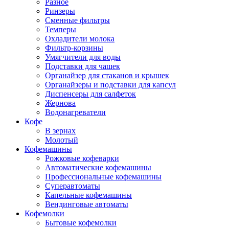
Разное
Ринзеры
Сменные фильтры
Темперы
Охладители молока
Фильтр-корзины
Умягчители для воды
Подставки для чашек
Органайзер для стаканов и крышек
Органайзеры и подставки для капсул
Диспенсеры для салфеток
Жернова
Водонагреватели
Кофе
В зернах
Молотый
Кофемашины
Рожковые кофеварки
Автоматические кофемашины
Профессиональные кофемашины
Суперавтоматы
Капельные кофемашины
Вендинговые автоматы
Кофемолки
Бытовые кофемолки