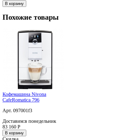
В корзину
Похожие товары
Кофемашина Nivona
CafeRomatica 796
Арт. 097001f3
Доставим:
в понедельник
83 160
Р
В корзину
Скидка