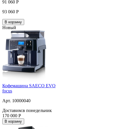
91 060
Р
93 060
Р
В корзину
Новый
Кофемашина SAECO EVO
focus
Арт. 10000040
Доставим:
в понедельник
170 000
Р
В корзину