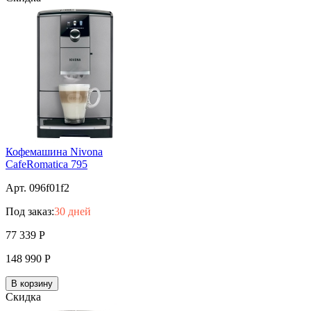
Кофемашина Nivona
CafeRomatica 795
Арт. 096f01f2
Под заказ:
30 дней
77 339
Р
148 990
Р
В корзину
Скидка