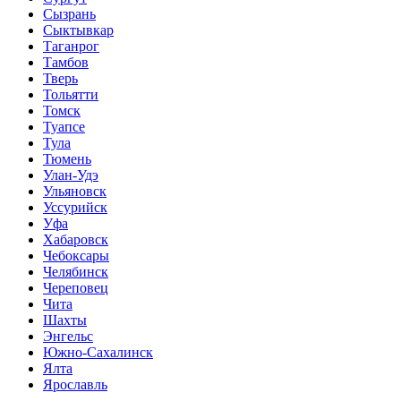
Сызрань
Сыктывкар
Таганрог
Тамбов
Тверь
Тольятти
Томск
Туапсе
Тула
Тюмень
Улан-Удэ
Ульяновск
Уссурийск
Уфа
Хабаровск
Чебоксары
Челябинск
Череповец
Чита
Шахты
Энгельс
Южно-Сахалинск
Ялта
Ярославль