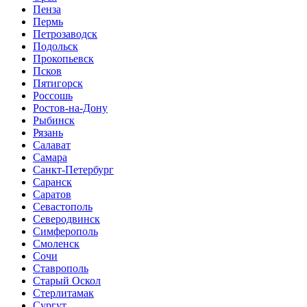
Пенза
Пермь
Петрозаводск
Подольск
Прокопьевск
Псков
Пятигорск
Россошь
Ростов-на-Дону
Рыбинск
Рязань
Салават
Самара
Санкт-Петербург
Саранск
Саратов
Севастополь
Северодвинск
Симферополь
Смоленск
Сочи
Ставрополь
Старый Оскол
Стерлитамак
Сургут