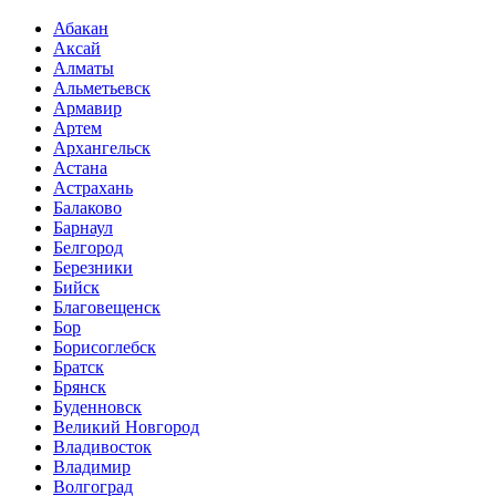
Абакан
Аксай
Алматы
Альметьевск
Армавир
Артем
Архангельск
Астана
Астрахань
Балаково
Барнаул
Белгород
Березники
Бийск
Благовещенск
Бор
Борисоглебск
Братск
Брянск
Буденновск
Великий Новгород
Владивосток
Владимир
Волгоград