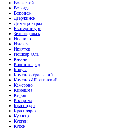
Волжский
Вологда
Воронеж
Дзержинск
Димитровград
Екатеринбург
Зеленодольск
Иваново
Ижевск
Иркутск
Йошкар-Ола
Казань
Калининград
Калуга
Каменск-Уральский
Каменск-Шахтинский
Кемерово
Кинешма
Киров
Кострома
Краснодар
Красноярск
Кузнецк
Курган
Курск