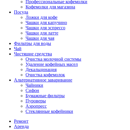
Профессиональные кофемолки
Кофемолки для магазина
Посуда
Ложки для кофе
Чашки для капучино
Чашки для эспрессо
Чашки для латте
Чашки для чая
Фильтры для воды
Чай
Чистящие средства
Очистка молочной системы
Удаление кофейных масел
Декальцинация
Очистка кофемолок
Альтернативное заваривание
Чайники
Сифон
Бумажные фильтры
Пуроверы
Аэропресс
Стеклянные кофейники
Ремонт
Аренда