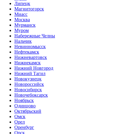
Липецк
Магнитогорск
Миасс
Москва
Мурманск
Муром
Набережные Челны
Нальчик
Невинномысск
Нефтекамск
Нижневартовск
Нижнекамск
Нижний Новгород
Нижний Тагил
Новокузнецк
Новороссийск
Новосибирск
Новочебоксарск
Ноябрьск
Одинцово
Октябрьский
Омск
Орел
Оренбург
Орск