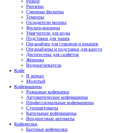
Разное
Ринзеры
Сменные фильтры
Темперы
Охладители молока
Фильтр-корзины
Умягчители для воды
Подставки для чашек
Органайзер для стаканов и крышек
Органайзеры и подставки для капсул
Диспенсеры для салфеток
Жернова
Водонагреватели
Кофе
В зернах
Молотый
Кофемашины
Рожковые кофеварки
Автоматические кофемашины
Профессиональные кофемашины
Суперавтоматы
Капельные кофемашины
Вендинговые автоматы
Кофемолки
Бытовые кофемолки