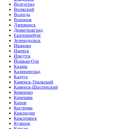
Волгоград
Волжский
Вологда
Воронеж
Дзержинск
Димитровград
Екатеринбург
Зеленодольск
Иваново
Ижевск
Иркутск
Йошкар-Ола
Казань
Калининград
Калуга
Каменск-Уральский
Каменск-Шахтинский
Кемерово
Кинешма
Киров
Кострома
Краснодар
Красноярск
Кузнецк
Курган