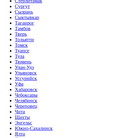
Стерлитамак
Сургут
Сызрань
Сыктывкар
Таганрог
Тамбов
Тверь
Тольятти
Томск
Туапсе
Тула
Тюмень
Улан-Удэ
Ульяновск
Уссурийск
Уфа
Хабаровск
Чебоксары
Челябинск
Череповец
Чита
Шахты
Энгельс
Южно-Сахалинск
Ялта