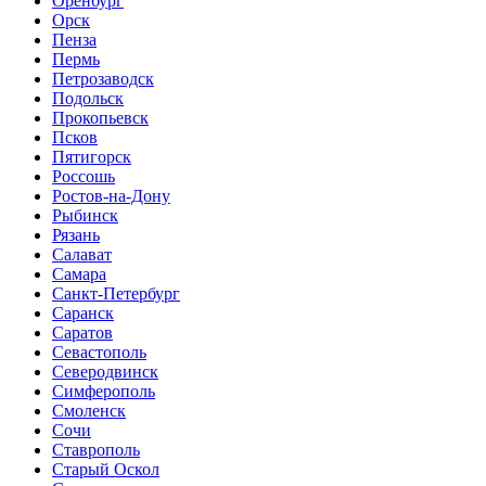
Оренбург
Орск
Пенза
Пермь
Петрозаводск
Подольск
Прокопьевск
Псков
Пятигорск
Россошь
Ростов-на-Дону
Рыбинск
Рязань
Салават
Самара
Санкт-Петербург
Саранск
Саратов
Севастополь
Северодвинск
Симферополь
Смоленск
Сочи
Ставрополь
Старый Оскол