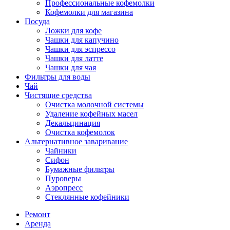
Профессиональные кофемолки
Кофемолки для магазина
Посуда
Ложки для кофе
Чашки для капучино
Чашки для эспрессо
Чашки для латте
Чашки для чая
Фильтры для воды
Чай
Чистящие средства
Очистка молочной системы
Удаление кофейных масел
Декальцинация
Очистка кофемолок
Альтернативное заваривание
Чайники
Сифон
Бумажные фильтры
Пуроверы
Аэропресс
Стеклянные кофейники
Ремонт
Аренда