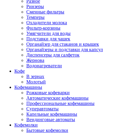
Разное
Ринзеры
Сменные фильтры
Темперы
Охладители молока
Фильтр-корзины
Умягчители для воды
Подставки для чашек
Органайзер для стаканов и крышек
Органайзеры и подставки для капсул
Диспенсеры для салфеток
Жернова
Водонагреватели
Кофе
В зернах
Молотый
Кофемашины
Рожковые кофеварки
Автоматические кофемашины
Профессиональные кофемашины
Суперавтоматы
Капельные кофемашины
Вендинговые автоматы
Кофемолки
Бытовые кофемолки