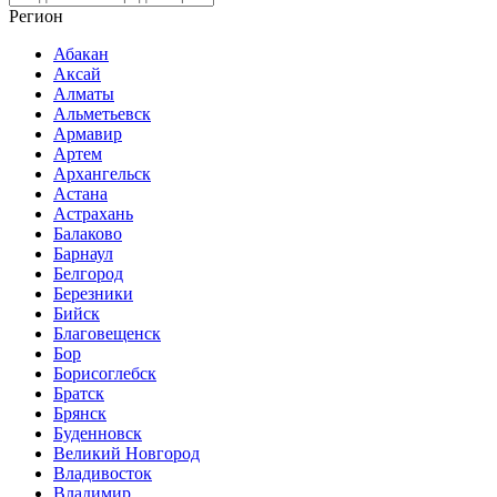
Регион
Абакан
Аксай
Алматы
Альметьевск
Армавир
Артем
Архангельск
Астана
Астрахань
Балаково
Барнаул
Белгород
Березники
Бийск
Благовещенск
Бор
Борисоглебск
Братск
Брянск
Буденновск
Великий Новгород
Владивосток
Владимир