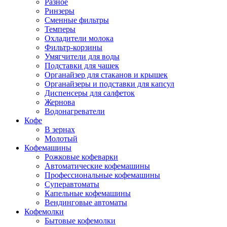
Разное
Ринзеры
Сменные фильтры
Темперы
Охладители молока
Фильтр-корзины
Умягчители для воды
Подставки для чашек
Органайзер для стаканов и крышек
Органайзеры и подставки для капсул
Диспенсеры для салфеток
Жернова
Водонагреватели
Кофе
В зернах
Молотый
Кофемашины
Рожковые кофеварки
Автоматические кофемашины
Профессиональные кофемашины
Суперавтоматы
Капельные кофемашины
Вендинговые автоматы
Кофемолки
Бытовые кофемолки