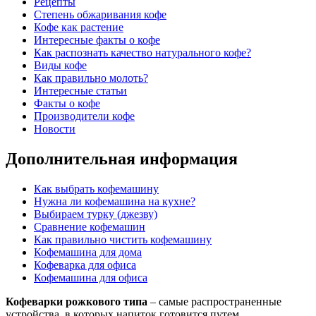
Рецепты
Степень обжаривания кофе
Кофе как растение
Интересные факты о кофе
Как распознать качество натурального кофе?
Виды кофе
Как правильно молоть?
Интересные статьи
Факты о кофе
Производители кофе
Новости
Дополнительная информация
Как выбрать кофемашину
Нужна ли кофемашина на кухне?
Выбираем турку (джезву)
Сравнение кофемашин
Как правильно чистить кофемашину
Кофемашина для дома
Кофеварка для офиса
Кофемашина для офиса
Кофеварки рожкового типа
– самые распространенные
устройства, в которых напиток готовится путем