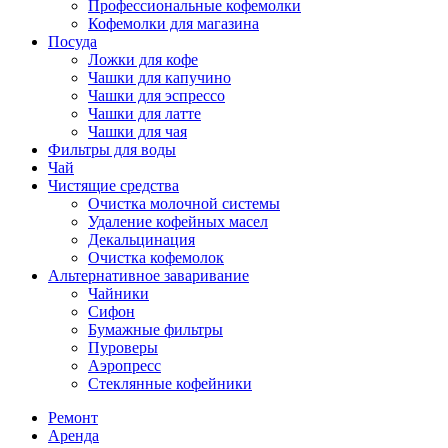
Профессиональные кофемолки
Кофемолки для магазина
Посуда
Ложки для кофе
Чашки для капучино
Чашки для эспрессо
Чашки для латте
Чашки для чая
Фильтры для воды
Чай
Чистящие средства
Очистка молочной системы
Удаление кофейных масел
Декальцинация
Очистка кофемолок
Альтернативное заваривание
Чайники
Сифон
Бумажные фильтры
Пуроверы
Аэропресс
Стеклянные кофейники
Ремонт
Аренда