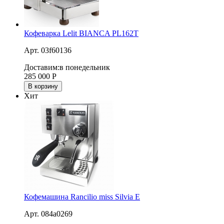
Кофеварка Lelit BIANCA PL162T
Арт. 03f60136
Доставим:
в понедельник
285 000
Р
В корзину
Хит
Кофемашина Rancilio miss Silvia E
Арт. 084a0269