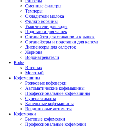
Ринзеры
Сменные фильтры
Темперы
Охладители молока
Фильтр-корзины
Умягчители для воды
Подставки для чашек
Органайзер для стаканов и крышек
Органайзеры и подставки для капсул
Диспенсеры для салфеток
Жернова
Водонагреватели
Кофе
В зернах
Молотый
Кофемашины
Рожковые кофеварки
Автоматические кофемашины
Профессиональные кофемашины
Суперавтоматы
Капельные кофемашины
Вендинговые автоматы
Кофемолки
Бытовые кофемолки
Профессиональные кофемолки