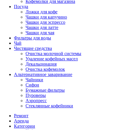
Кофемолки для магазина
Посуда
Ложки для кофе
Чашки для капучино
Чашки для эспрессо
Чашки для латте
Чашки для чая
Фильтры для воды
Чай
Чистящие средства
Очистка молочной системы
Удаление кофейных масел
Декальцинация
Очистка кофемолок
Альтернативное заваривание
Чайники
Сифон
Бумажные фильтры
Пуроверы
Аэропресс
Стеклянные кофейники
Ремонт
Аренда
Категории