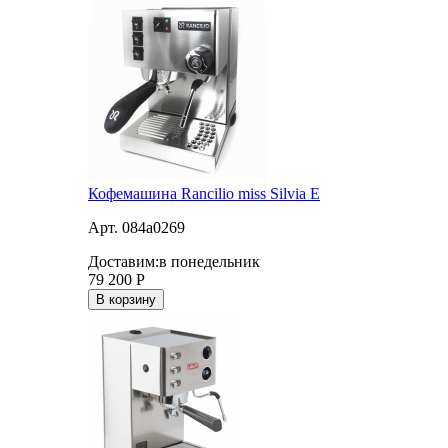
Кофемашина Rancilio miss Silvia E
Арт. 084a0269
Доставим:
в понедельник
79 200
Р
В корзину