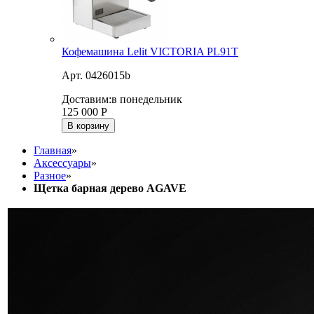
Кофемашина Lelit VICTORIA PL91T
Арт. 0426015b
Доставим:
в понедельник
125 000
Р
В корзину
Главная
»
Аксессуары
»
Разное
»
Щетка барная дерево AGAVE