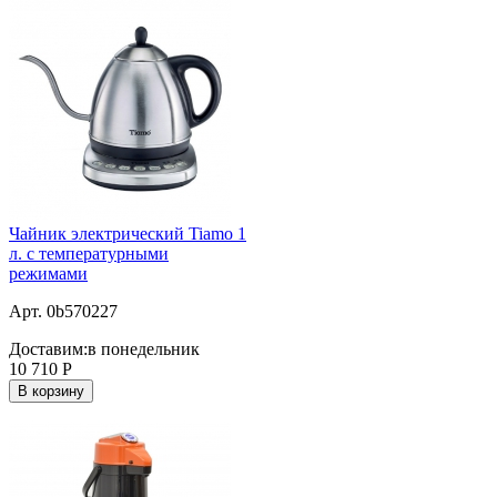
Чайник электрический Tiamo 1
л. c температурными
режимами
Арт. 0b570227
Доставим:
в понедельник
10 710
Р
В корзину