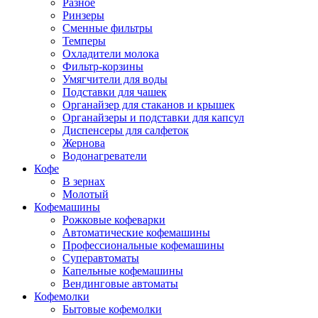
Разное
Ринзеры
Сменные фильтры
Темперы
Охладители молока
Фильтр-корзины
Умягчители для воды
Подставки для чашек
Органайзер для стаканов и крышек
Органайзеры и подставки для капсул
Диспенсеры для салфеток
Жернова
Водонагреватели
Кофе
В зернах
Молотый
Кофемашины
Рожковые кофеварки
Автоматические кофемашины
Профессиональные кофемашины
Суперавтоматы
Капельные кофемашины
Вендинговые автоматы
Кофемолки
Бытовые кофемолки