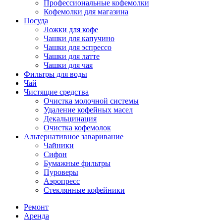
Профессиональные кофемолки
Кофемолки для магазина
Посуда
Ложки для кофе
Чашки для капучино
Чашки для эспрессо
Чашки для латте
Чашки для чая
Фильтры для воды
Чай
Чистящие средства
Очистка молочной системы
Удаление кофейных масел
Декальцинация
Очистка кофемолок
Альтернативное заваривание
Чайники
Сифон
Бумажные фильтры
Пуроверы
Аэропресс
Стеклянные кофейники
Ремонт
Аренда