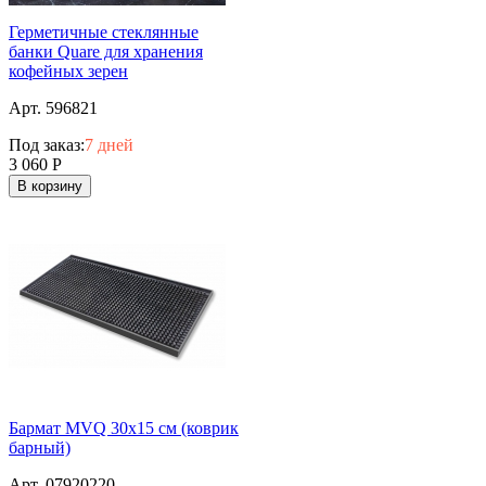
Герметичные стеклянные
банки Quare для хранения
кофейных зерен
Арт. 596821
Под заказ:
7 дней
3 060
Р
В корзину
Бармат MVQ 30х15 см (коврик
барный)
Арт. 07920220