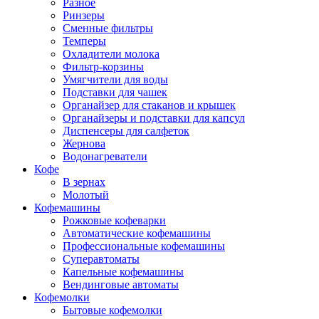
Разное
Ринзеры
Сменные фильтры
Темперы
Охладители молока
Фильтр-корзины
Умягчители для воды
Подставки для чашек
Органайзер для стаканов и крышек
Органайзеры и подставки для капсул
Диспенсеры для салфеток
Жернова
Водонагреватели
Кофе
В зернах
Молотый
Кофемашины
Рожковые кофеварки
Автоматические кофемашины
Профессиональные кофемашины
Суперавтоматы
Капельные кофемашины
Вендинговые автоматы
Кофемолки
Бытовые кофемолки