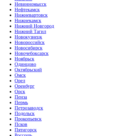
Невинномысск
Нефтекамск
Нижневартовск
Нижнекамск
Нижний Новгород
Нижний Тагил
Новокузнецк
Новороссийск
Новосибирск
Новочебоксарск
Ноябрьск
Одинцово
Октябрьский
Омск
Орел
Оренбург
Орск
Пенза
Пермь
Петрозаводск
Подольск
Прокопьевск
Псков
Пятигорск
Россошь