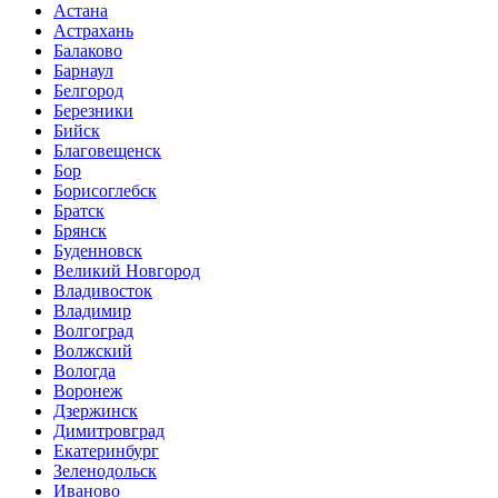
Астана
Астрахань
Балаково
Барнаул
Белгород
Березники
Бийск
Благовещенск
Бор
Борисоглебск
Братск
Брянск
Буденновск
Великий Новгород
Владивосток
Владимир
Волгоград
Волжский
Вологда
Воронеж
Дзержинск
Димитровград
Екатеринбург
Зеленодольск
Иваново