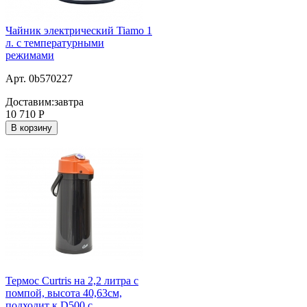
Чайник электрический Tiamo 1
л. c температурными
режимами
Арт. 0b570227
Доставим:
завтра
10 710
Р
В корзину
Термос Curtris на 2,2 литра с
помпой, высота 40,63см,
подходит к D500 с