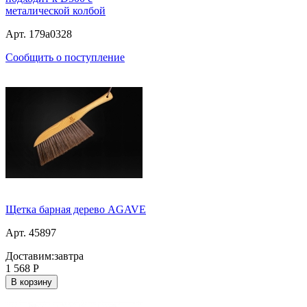
металической колбой
Арт. 179a0328
Сообщить о поступление
Щетка барная дерево AGAVE
Арт. 45897
Доставим:
завтра
1 568
Р
В корзину