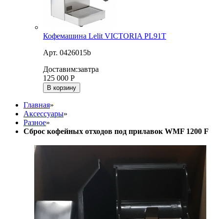
Кофемашина Lelit VICTORIA PL91T
Арт. 0426015b
Доставим:
завтра
125 000
Р
В корзину
Главная
»
Аксессуары
»
Разное
»
Сброс кофейных отходов под прилавок WMF 1200 F