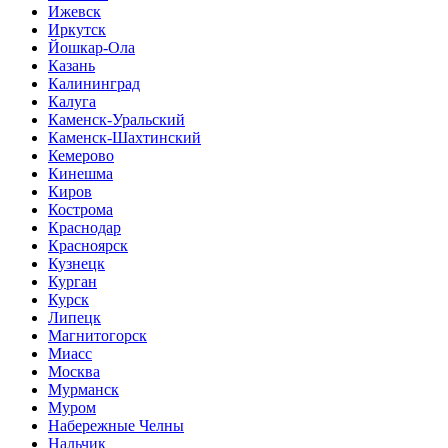
Ижевск
Иркутск
Йошкар-Ола
Казань
Калининград
Калуга
Каменск-Уральский
Каменск-Шахтинский
Кемерово
Кинешма
Киров
Кострома
Краснодар
Красноярск
Кузнецк
Курган
Курск
Липецк
Магнитогорск
Миасс
Москва
Мурманск
Муром
Набережные Челны
Нальчик