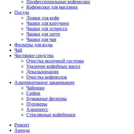
Профессиональные кофемолки
Кофемолки для магазина
Посуда
Ложки для кофе
Чашки для капучино
Чашки для эспрессо
Чашки для латте
Чашки для чая
Фильтры для воды
Чай
Чистящие средства
Очистка молочной системы
Удаление кофейных масел
Декальцинация
Очистка кофемолок
Альтернативное заваривание
Чайники
Сифон
Бумажные фильтры
Пуроверы
Аэропресс
Стеклянные кофейники
Ремонт
Аренда