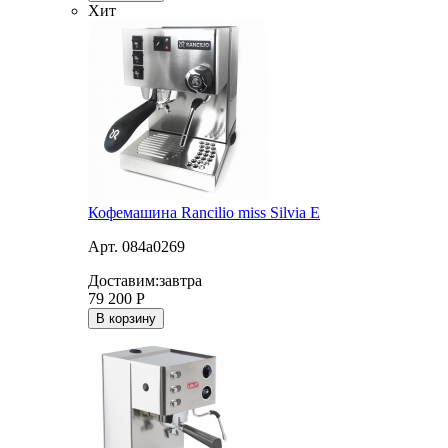
Хит
Кофемашина Rancilio miss Silvia E
Арт. 084a0269
Доставим:
завтра
79 200
Р
В корзину