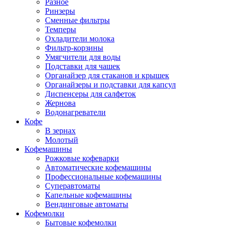
Разное
Ринзеры
Сменные фильтры
Темперы
Охладители молока
Фильтр-корзины
Умягчители для воды
Подставки для чашек
Органайзер для стаканов и крышек
Органайзеры и подставки для капсул
Диспенсеры для салфеток
Жернова
Водонагреватели
Кофе
В зернах
Молотый
Кофемашины
Рожковые кофеварки
Автоматические кофемашины
Профессиональные кофемашины
Суперавтоматы
Капельные кофемашины
Вендинговые автоматы
Кофемолки
Бытовые кофемолки