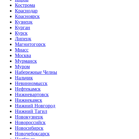
Кострома
Краснодар
Красноярск
Кузнецк
Курган
Курск
Липецк
Магнитогорск
Миасс
Москва
Мурманск
Муром
Набережные Челны
Нальчик
Невинномысск
Нефтекамск
Нижневартовск
Нижнекамск
Нижний Новгород
Нижний Тагил
Новокузнецк
Новороссийск
Новосибирск
Новочебоксарск