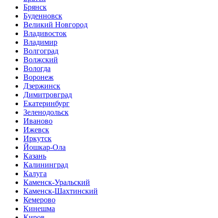
Брянск
Буденновск
Великий Новгород
Владивосток
Владимир
Волгоград
Волжский
Вологда
Воронеж
Дзержинск
Димитровград
Екатеринбург
Зеленодольск
Иваново
Ижевск
Иркутск
Йошкар-Ола
Казань
Калининград
Калуга
Каменск-Уральский
Каменск-Шахтинский
Кемерово
Кинешма
Киров