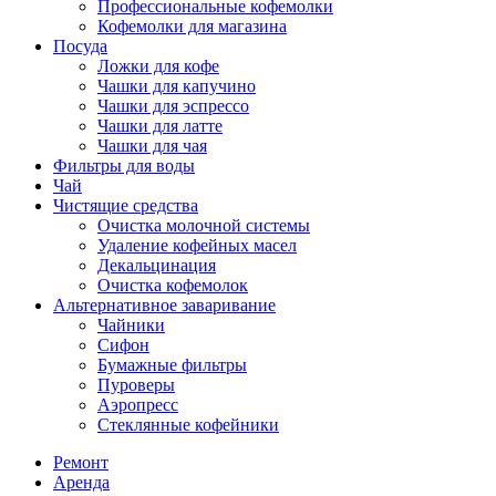
Профессиональные кофемолки
Кофемолки для магазина
Посуда
Ложки для кофе
Чашки для капучино
Чашки для эспрессо
Чашки для латте
Чашки для чая
Фильтры для воды
Чай
Чистящие средства
Очистка молочной системы
Удаление кофейных масел
Декальцинация
Очистка кофемолок
Альтернативное заваривание
Чайники
Сифон
Бумажные фильтры
Пуроверы
Аэропресс
Стеклянные кофейники
Ремонт
Аренда