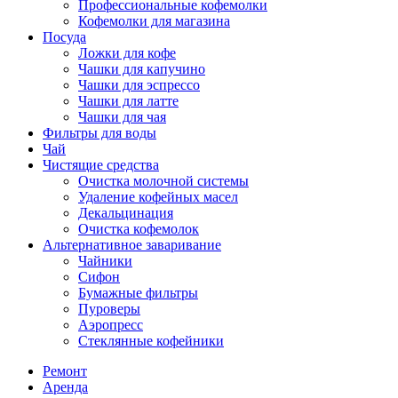
Профессиональные кофемолки
Кофемолки для магазина
Посуда
Ложки для кофе
Чашки для капучино
Чашки для эспрессо
Чашки для латте
Чашки для чая
Фильтры для воды
Чай
Чистящие средства
Очистка молочной системы
Удаление кофейных масел
Декальцинация
Очистка кофемолок
Альтернативное заваривание
Чайники
Сифон
Бумажные фильтры
Пуроверы
Аэропресс
Стеклянные кофейники
Ремонт
Аренда