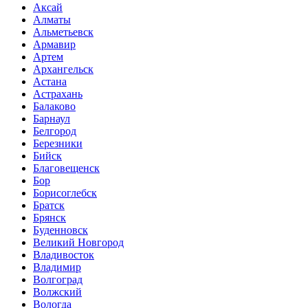
Аксай
Алматы
Альметьевск
Армавир
Артем
Архангельск
Астана
Астрахань
Балаково
Барнаул
Белгород
Березники
Бийск
Благовещенск
Бор
Борисоглебск
Братск
Брянск
Буденновск
Великий Новгород
Владивосток
Владимир
Волгоград
Волжский
Вологда