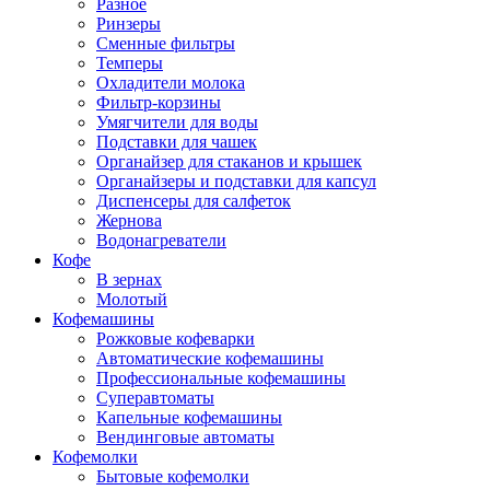
Разное
Ринзеры
Сменные фильтры
Темперы
Охладители молока
Фильтр-корзины
Умягчители для воды
Подставки для чашек
Органайзер для стаканов и крышек
Органайзеры и подставки для капсул
Диспенсеры для салфеток
Жернова
Водонагреватели
Кофе
В зернах
Молотый
Кофемашины
Рожковые кофеварки
Автоматические кофемашины
Профессиональные кофемашины
Суперавтоматы
Капельные кофемашины
Вендинговые автоматы
Кофемолки
Бытовые кофемолки