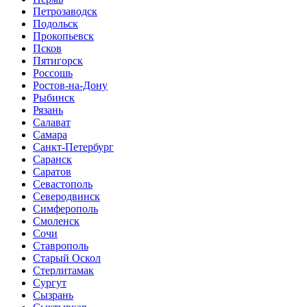
Петрозаводск
Подольск
Прокопьевск
Псков
Пятигорск
Россошь
Ростов-на-Дону
Рыбинск
Рязань
Салават
Самара
Санкт-Петербург
Саранск
Саратов
Севастополь
Северодвинск
Симферополь
Смоленск
Сочи
Ставрополь
Старый Оскол
Стерлитамак
Сургут
Сызрань