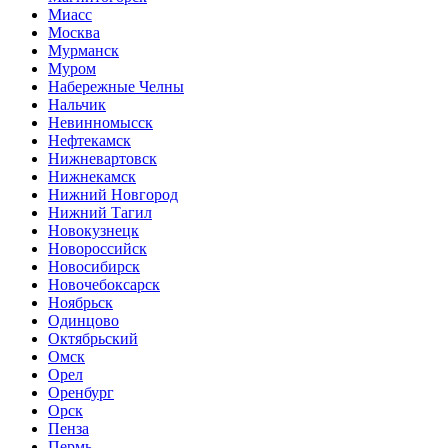
Миасс
Москва
Мурманск
Муром
Набережные Челны
Нальчик
Невинномысск
Нефтекамск
Нижневартовск
Нижнекамск
Нижний Новгород
Нижний Тагил
Новокузнецк
Новороссийск
Новосибирск
Новочебоксарск
Ноябрьск
Одинцово
Октябрьский
Омск
Орел
Оренбург
Орск
Пенза
Пермь