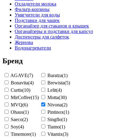
Охладители молока
Фильтр-корзины
Умягчители для воды
Подставки для чашек
Органайзер для стаканов и крышек
Органайзеры и подставки для капсул
Диспенсеры для салфеток
Жернова
Водонагреватели
Бренд
AGAVE
(7)
Baratza
(1)
Bonavita
(4)
Brewista
(5)
Curtis
(10)
Lelit
(4)
MirCoffee
(15)
Motta
(30)
MVQ
(6)
Nivona
(2)
Ohaus
(1)
Pintinox
(1)
Saeco
(2)
Singflo
(1)
Soy
(4)
Tiamo
(1)
Timemore
(1)
Vitamix
(3)