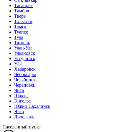
Сыктывкар
Таганрог
Тамбов
Тверь
Тольятти
Томск
Туапсе
Тула
Тюмень
Улан-Удэ
Ульяновск
Уссурийск
Уфа
Хабаровск
Чебоксары
Челябинск
Череповец
Чита
Шахты
Энгельс
Южно-Сахалинск
Ялта
Ярославль
Населенный пункт