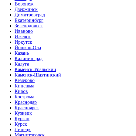
Воронеж
Дзержинск
Димитровград
Екатеринбург
Зеленодольск
Иваново
Ижевск
Иркутск
Йошкар-Ола
Казань
Калининград
Калуга
Каменск-Уральский
Каменск-Шахтинский
Кемерово
Кинешма
Киров
Кострома
Краснодар
Красноярск
Кузнецк
Курган
Курск
Липецк
Магнитогорск