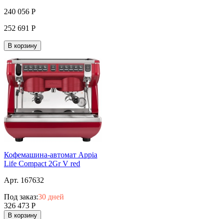
240 056
Р
252 691
Р
В корзину
Кофемашина-автомат Appia
Life Compact 2Gr V red
Арт. 167632
Под заказ:
30 дней
326 473
Р
В корзину