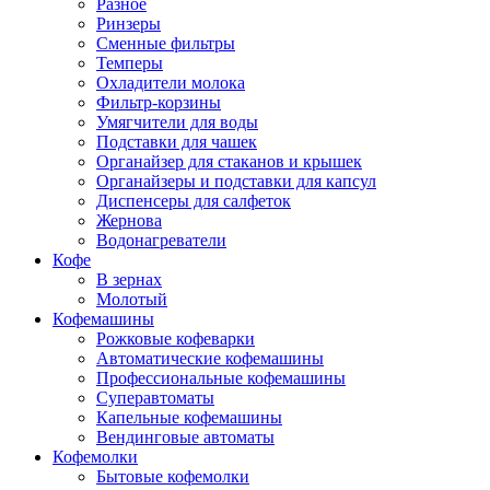
Разное
Ринзеры
Сменные фильтры
Темперы
Охладители молока
Фильтр-корзины
Умягчители для воды
Подставки для чашек
Органайзер для стаканов и крышек
Органайзеры и подставки для капсул
Диспенсеры для салфеток
Жернова
Водонагреватели
Кофе
В зернах
Молотый
Кофемашины
Рожковые кофеварки
Автоматические кофемашины
Профессиональные кофемашины
Суперавтоматы
Капельные кофемашины
Вендинговые автоматы
Кофемолки
Бытовые кофемолки