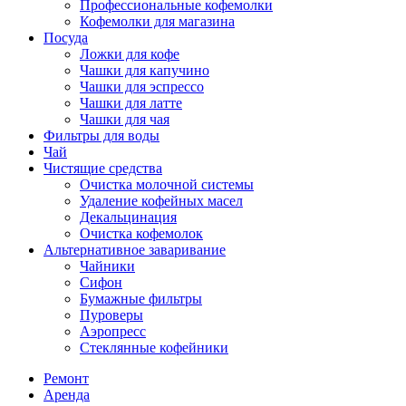
Профессиональные кофемолки
Кофемолки для магазина
Посуда
Ложки для кофе
Чашки для капучино
Чашки для эспрессо
Чашки для латте
Чашки для чая
Фильтры для воды
Чай
Чистящие средства
Очистка молочной системы
Удаление кофейных масел
Декальцинация
Очистка кофемолок
Альтернативное заваривание
Чайники
Сифон
Бумажные фильтры
Пуроверы
Аэропресс
Стеклянные кофейники
Ремонт
Аренда