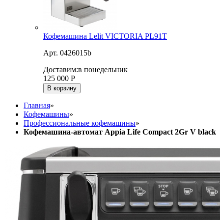
Кофемашина Lelit VICTORIA PL91T
Арт. 0426015b
Доставим:
в понедельник
125 000
Р
В корзину
Главная
»
Кофемашины
»
Профессиональные кофемашины
»
Кофемашина-автомат Appia Life Compact 2Gr V black