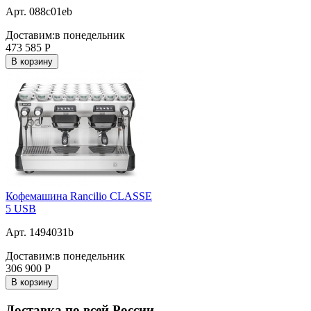
Арт. 088c01eb
Доставим:
в понедельник
473 585
Р
В корзину
Кофемашина Rancilio CLASSE
5 USB
Арт. 1494031b
Доставим:
в понедельник
306 900
Р
В корзину
Доставка по всей России