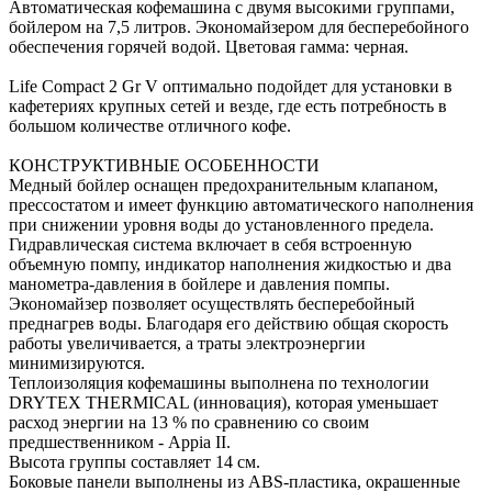
Автоматическая кофемашина с двумя высокими группами,
бойлером на 7,5 литров. Экономайзером для бесперебойного
обеспечения горячей водой. Цветовая гамма: черная.
Life Compact 2 Gr V оптимально подойдет для установки в
кафетериях крупных сетей и везде, где есть потребность в
большом количестве отличного кофе.
КОНСТРУКТИВНЫЕ ОСОБЕННОСТИ
Медный бойлер оснащен предохранительным клапаном,
прессостатом и имеет функцию автоматического наполнения
при снижении уровня воды до установленного предела.
Гидравлическая система включает в себя встроенную
объемную помпу, индикатор наполнения жидкостью и два
манометра-давления в бойлере и давления помпы.
Экономайзер позволяет осуществлять бесперебойный
преднагрев воды. Благодаря его действию общая скорость
работы увеличивается, а траты электроэнергии
минимизируются.
Теплоизоляция кофемашины выполнена по технологии
DRYTEX THERMICAL (инновация), которая уменьшает
расход энергии на 13 % по сравнению со своим
предшественником - Appia II.
Высота группы составляет 14 см.
Боковые панели выполнены из ABS-пластика, окрашенные