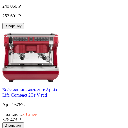
240 056
Р
252 691
Р
В корзину
Кофемашина-автомат Appia
Life Compact 2Gr V red
Арт. 167632
Под заказ:
30 дней
326 473
Р
В корзину