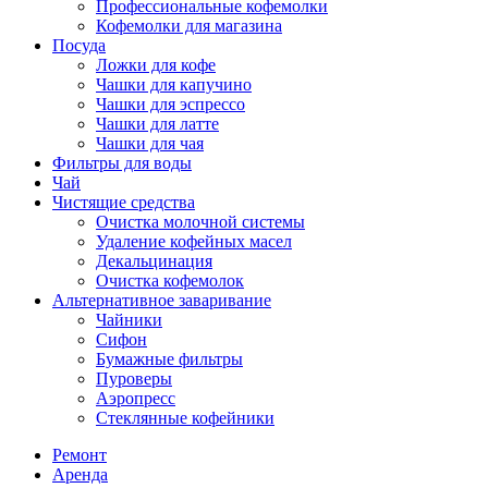
Профессиональные кофемолки
Кофемолки для магазина
Посуда
Ложки для кофе
Чашки для капучино
Чашки для эспрессо
Чашки для латте
Чашки для чая
Фильтры для воды
Чай
Чистящие средства
Очистка молочной системы
Удаление кофейных масел
Декальцинация
Очистка кофемолок
Альтернативное заваривание
Чайники
Сифон
Бумажные фильтры
Пуроверы
Аэропресс
Стеклянные кофейники
Ремонт
Аренда