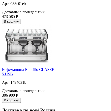
Арт. 088c01eb
Доставим:
в понедельник
473 585
Р
В корзину
Кофемашина Rancilio CLASSE
5 USB
Арт. 1494031b
Доставим:
в понедельник
306 900
Р
В корзину
Доставка по всей России