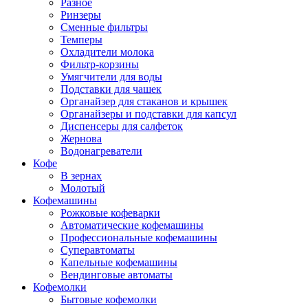
Разное
Ринзеры
Сменные фильтры
Темперы
Охладители молока
Фильтр-корзины
Умягчители для воды
Подставки для чашек
Органайзер для стаканов и крышек
Органайзеры и подставки для капсул
Диспенсеры для салфеток
Жернова
Водонагреватели
Кофе
В зернах
Молотый
Кофемашины
Рожковые кофеварки
Автоматические кофемашины
Профессиональные кофемашины
Суперавтоматы
Капельные кофемашины
Вендинговые автоматы
Кофемолки
Бытовые кофемолки