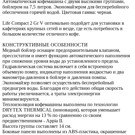
Автоматическая кофемашина с двумя высокими группами,
бойлером на 7,5 литров. Экономайзером для бесперебойного
обеспечения горячей водой. Цветовая гамма: черная.
Life Compact 2 Gr V оптимально подойдет для установки в
кафетериях крупных сетей и везде, где есть потребность в
большом количестве отличного кофе.
КОНСТРУКТИВНЫЕ ОСОБЕННОСТИ
Медный бойлер оснащен предохранительным клапаном,
прессостатом и имеет функцию автоматического наполнения
при снижении уровня воды до установленного предела.
Гидравлическая система включает в себя встроенную
объемную помпу, индикатор наполнения жидкостью и два
манометра-давления в бойлере и давления помпы.
Экономайзер позволяет осуществлять бесперебойный
преднагрев воды. Благодаря его действию общая скорость
работы увеличивается, а траты электроэнергии
минимизируются.
Теплоизоляция кофемашины выполнена по технологии
DRYTEX THERMICAL (инновация), которая уменьшает
расход энергии на 13 % по сравнению со своим
предшественником - Appia II.
Высота группы составляет 14 см.
Боковые панели выполнены из ABS-пластика, окрашенные