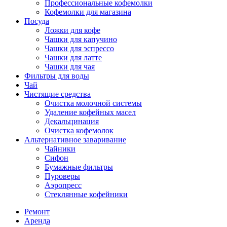
Профессиональные кофемолки
Кофемолки для магазина
Посуда
Ложки для кофе
Чашки для капучино
Чашки для эспрессо
Чашки для латте
Чашки для чая
Фильтры для воды
Чай
Чистящие средства
Очистка молочной системы
Удаление кофейных масел
Декальцинация
Очистка кофемолок
Альтернативное заваривание
Чайники
Сифон
Бумажные фильтры
Пуроверы
Аэропресс
Стеклянные кофейники
Ремонт
Аренда