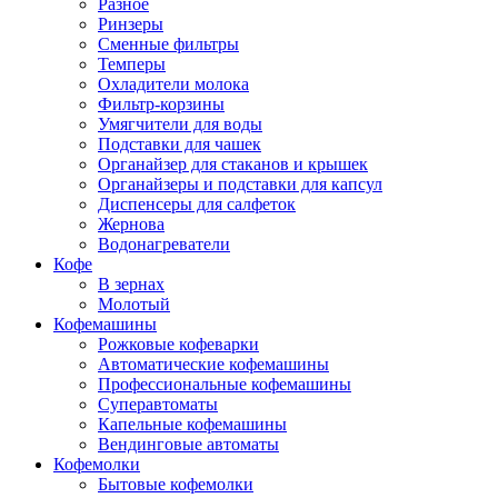
Разное
Ринзеры
Сменные фильтры
Темперы
Охладители молока
Фильтр-корзины
Умягчители для воды
Подставки для чашек
Органайзер для стаканов и крышек
Органайзеры и подставки для капсул
Диспенсеры для салфеток
Жернова
Водонагреватели
Кофе
В зернах
Молотый
Кофемашины
Рожковые кофеварки
Автоматические кофемашины
Профессиональные кофемашины
Суперавтоматы
Капельные кофемашины
Вендинговые автоматы
Кофемолки
Бытовые кофемолки