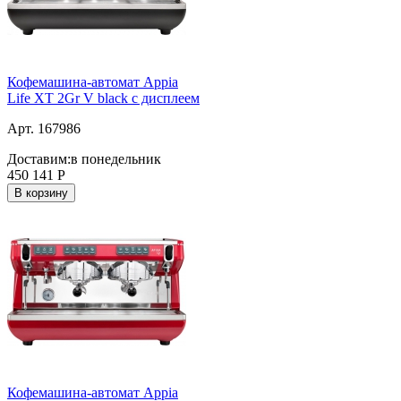
Кофемашина-автомат Appia
Life XT 2Gr V black с дисплеем
Арт. 167986
Доставим:
в понедельник
450 141
Р
В корзину
Кофемашина-автомат Appia