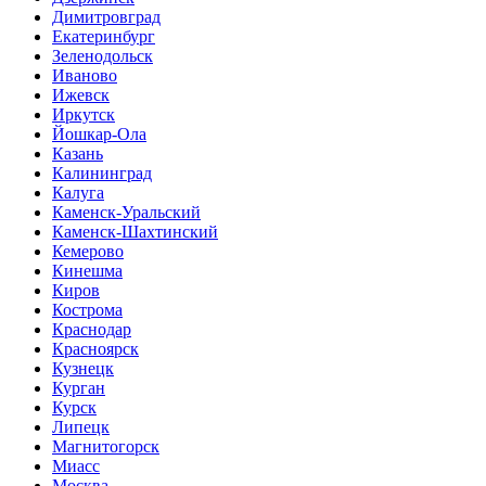
Димитровград
Екатеринбург
Зеленодольск
Иваново
Ижевск
Иркутск
Йошкар-Ола
Казань
Калининград
Калуга
Каменск-Уральский
Каменск-Шахтинский
Кемерово
Кинешма
Киров
Кострома
Краснодар
Красноярск
Кузнецк
Курган
Курск
Липецк
Магнитогорск
Миасс
Москва