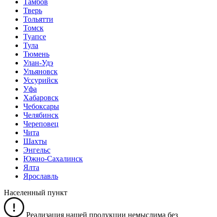
Тамбов
Тверь
Тольятти
Томск
Туапсе
Тула
Тюмень
Улан-Удэ
Ульяновск
Уссурийск
Уфа
Хабаровск
Чебоксары
Челябинск
Череповец
Чита
Шахты
Энгельс
Южно-Сахалинск
Ялта
Ярославль
Населенный пункт
Реализация нашей продукции немыслима без