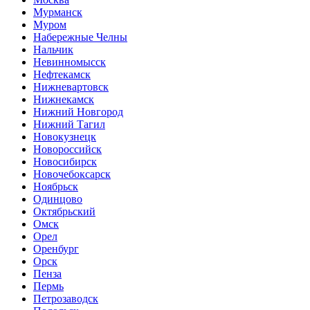
Мурманск
Муром
Набережные Челны
Нальчик
Невинномысск
Нефтекамск
Нижневартовск
Нижнекамск
Нижний Новгород
Нижний Тагил
Новокузнецк
Новороссийск
Новосибирск
Новочебоксарск
Ноябрьск
Одинцово
Октябрьский
Омск
Орел
Оренбург
Орск
Пенза
Пермь
Петрозаводск