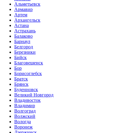
Альметьевск
Армавир
Артем
Архангельск
Астана
Астрахань
Балаково
Барнаул
Белгород
Березники
Бийск
Благовещенск
Бор
Борисоглебск
Братск
Брянск
Буденновск
Великий Новгород
Владивосток
Владимир
Волгоград
Волжский
Вологда
Воронеж
Дзержинск