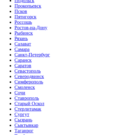
Подольск
Прокопьевск
Псков
Пятигорск
Россошь
Ростов-на-Дону
Рыбинск
Рязань
Салават
Самара
Санкт-Петербург
Саранск
Саратов
Севастополь
Северодвинск
Симферополь
Смоленск
Сочи
Ставрополь
Старый Оскол
Стерлитамак
Сургут
Сызрань
Сыктывкар
Таганрог