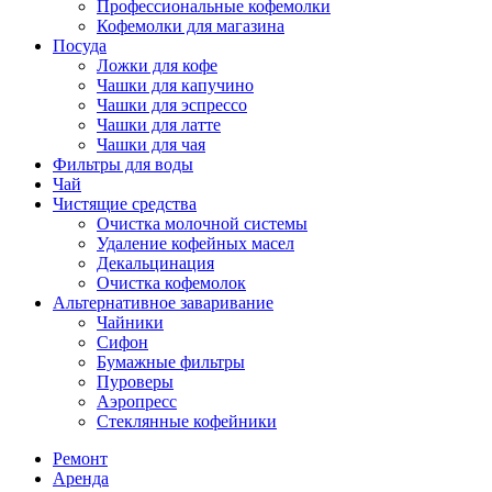
Профессиональные кофемолки
Кофемолки для магазина
Посуда
Ложки для кофе
Чашки для капучино
Чашки для эспрессо
Чашки для латте
Чашки для чая
Фильтры для воды
Чай
Чистящие средства
Очистка молочной системы
Удаление кофейных масел
Декальцинация
Очистка кофемолок
Альтернативное заваривание
Чайники
Сифон
Бумажные фильтры
Пуроверы
Аэропресс
Стеклянные кофейники
Ремонт
Аренда