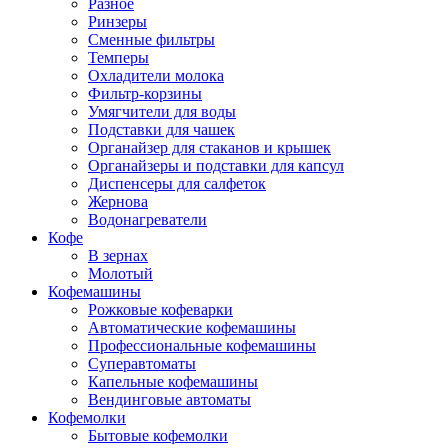
Разное
Ринзеры
Сменные фильтры
Темперы
Охладители молока
Фильтр-корзины
Умягчители для воды
Подставки для чашек
Органайзер для стаканов и крышек
Органайзеры и подставки для капсул
Диспенсеры для салфеток
Жернова
Водонагреватели
Кофе
В зернах
Молотый
Кофемашины
Рожковые кофеварки
Автоматические кофемашины
Профессиональные кофемашины
Суперавтоматы
Капельные кофемашины
Вендинговые автоматы
Кофемолки
Бытовые кофемолки