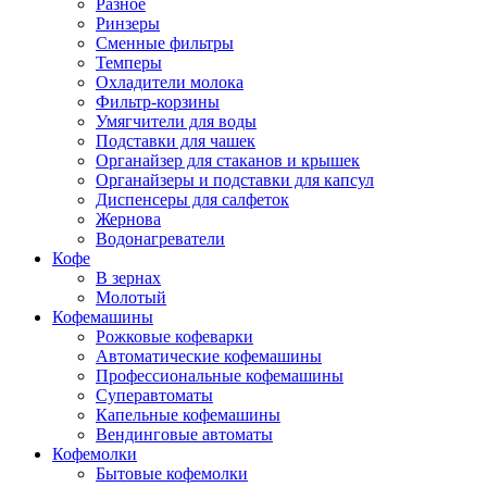
Разное
Ринзеры
Сменные фильтры
Темперы
Охладители молока
Фильтр-корзины
Умягчители для воды
Подставки для чашек
Органайзер для стаканов и крышек
Органайзеры и подставки для капсул
Диспенсеры для салфеток
Жернова
Водонагреватели
Кофе
В зернах
Молотый
Кофемашины
Рожковые кофеварки
Автоматические кофемашины
Профессиональные кофемашины
Суперавтоматы
Капельные кофемашины
Вендинговые автоматы
Кофемолки
Бытовые кофемолки