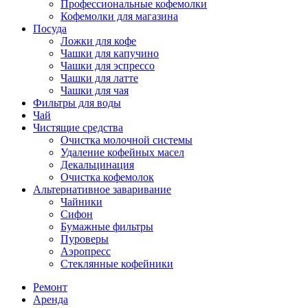
Профессиональные кофемолки
Кофемолки для магазина
Посуда
Ложки для кофе
Чашки для капучино
Чашки для эспрессо
Чашки для латте
Чашки для чая
Фильтры для воды
Чай
Чистящие средства
Очистка молочной системы
Удаление кофейных масел
Декальцинация
Очистка кофемолок
Альтернативное заваривание
Чайники
Сифон
Бумажные фильтры
Пуроверы
Аэропресс
Стеклянные кофейники
Ремонт
Аренда