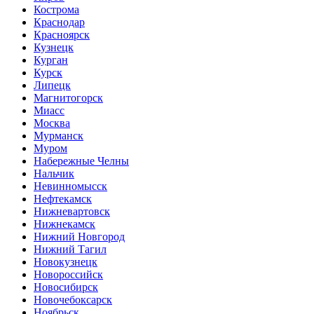
Кострома
Краснодар
Красноярск
Кузнецк
Курган
Курск
Липецк
Магнитогорск
Миасс
Москва
Мурманск
Муром
Набережные Челны
Нальчик
Невинномысск
Нефтекамск
Нижневартовск
Нижнекамск
Нижний Новгород
Нижний Тагил
Новокузнецк
Новороссийск
Новосибирск
Новочебоксарск
Ноябрьск