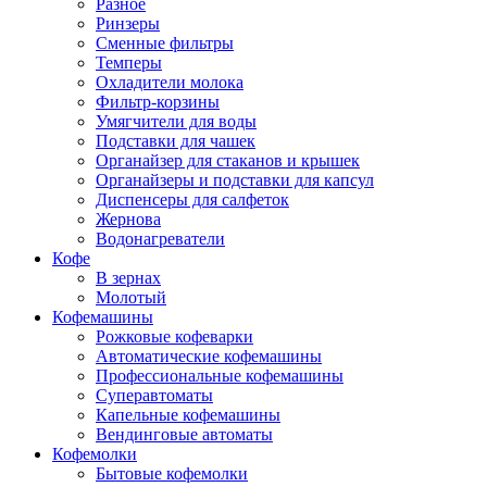
Разное
Ринзеры
Сменные фильтры
Темперы
Охладители молока
Фильтр-корзины
Умягчители для воды
Подставки для чашек
Органайзер для стаканов и крышек
Органайзеры и подставки для капсул
Диспенсеры для салфеток
Жернова
Водонагреватели
Кофе
В зернах
Молотый
Кофемашины
Рожковые кофеварки
Автоматические кофемашины
Профессиональные кофемашины
Суперавтоматы
Капельные кофемашины
Вендинговые автоматы
Кофемолки
Бытовые кофемолки