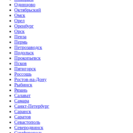
Одинцово
Октябрьский
Омск
Орел
Оренбург
Орск
Пенза
Пермь
Петрозаводск
Подольск
Прокопьевск
Псков
Пятигорск
Россошь
Ростов-на-Дону
Рыбинск
Рязань
Салават
Самара
Санкт-Петербург
Саранск
Саратов
Севастополь
Северодвинск
Симферополь