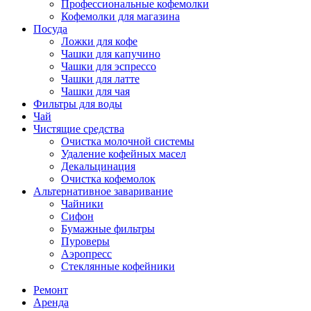
Профессиональные кофемолки
Кофемолки для магазина
Посуда
Ложки для кофе
Чашки для капучино
Чашки для эспрессо
Чашки для латте
Чашки для чая
Фильтры для воды
Чай
Чистящие средства
Очистка молочной системы
Удаление кофейных масел
Декальцинация
Очистка кофемолок
Альтернативное заваривание
Чайники
Сифон
Бумажные фильтры
Пуроверы
Аэропресс
Стеклянные кофейники
Ремонт
Аренда