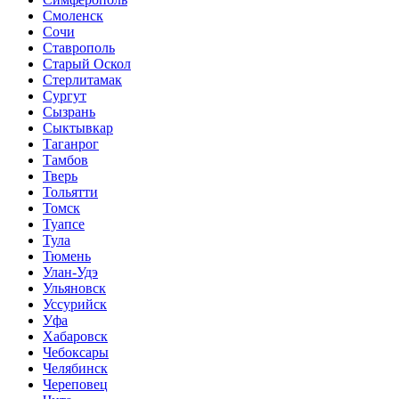
Смоленск
Сочи
Ставрополь
Старый Оскол
Стерлитамак
Сургут
Сызрань
Сыктывкар
Таганрог
Тамбов
Тверь
Тольятти
Томск
Туапсе
Тула
Тюмень
Улан-Удэ
Ульяновск
Уссурийск
Уфа
Хабаровск
Чебоксары
Челябинск
Череповец