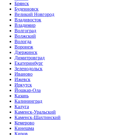
Брянск
Буденновск
Великий Новгород
Владивосток
Владимир
Волгоград
Волжский
Вологда
Воронеж
Дзержинск
Димитровград
Екатеринбург
Зеленодольск
Иваново
Ижевск
Иркутск
Йошкар-Ола
Казань
Калининград
Калуга
Каменск-Уральский
Каменск-Шахтинский
Кемерово
Кинешма
Киров