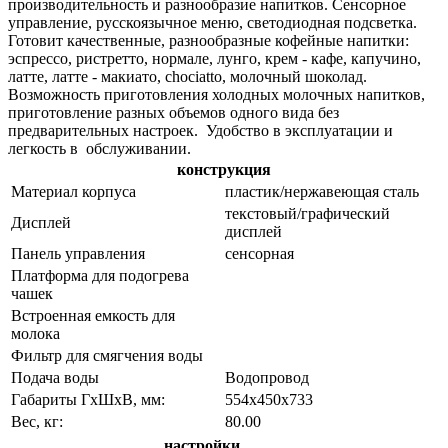
производительность и разнообразие напитков. Сенсорное
управление, русскоязычное меню, светодиодная подсветка.
Готовит качественные, разнообразные кофейные напитки:
эспрессо, ристретто, нормале, лунго, крем - кафе, капучино,
латте, латте - макиато, chociatto, молочный шоколад.
Возможность приготовления холодных молочных напитков,
приготовление разных объемов одного вида без
предварительных настроек. Удобство в эксплуатации и
легкость в обслуживании.
конструкция
Материал корпуса
пластик/нержавеющая сталь
текстовый/графический
Дисплей
дисплей
Панель управления
сенсорная
Платформа для подогрева
чашек
Встроенная емкость для
молока
Фильтр для смягчения воды
Подача воды
Водопровод
Габариты ГхШхВ, мм:
554х450х733
Вес, кг:
80.00
настройки