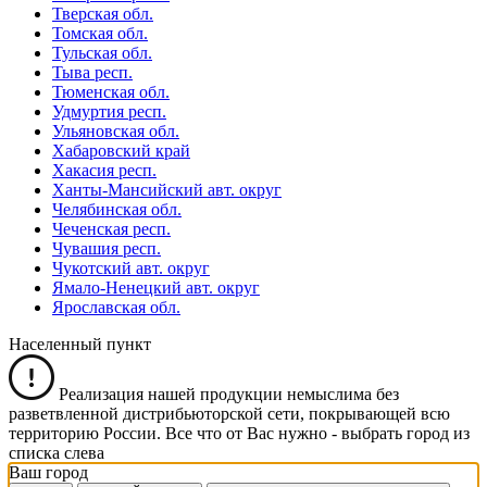
Тверская обл.
Томская обл.
Тульская обл.
Тыва респ.
Тюменская обл.
Удмуртия респ.
Ульяновская обл.
Хабаровский край
Хакасия респ.
Ханты-Мансийский авт. округ
Челябинская обл.
Чеченская респ.
Чувашия респ.
Чукотский авт. округ
Ямало-Ненецкий авт. округ
Ярославская обл.
Населенный пункт
Реализация нашей продукции немыслима без
разветвленной дистрибьюторской сети, покрывающей всю
территорию России. Все что от Вас нужно -
выбрать город из
списка слева
Ваш город