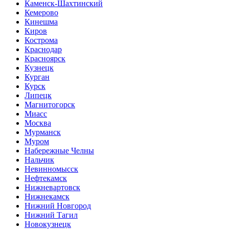
Каменск-Шахтинский
Кемерово
Кинешма
Киров
Кострома
Краснодар
Красноярск
Кузнецк
Курган
Курск
Липецк
Магнитогорск
Миасс
Москва
Мурманск
Муром
Набережные Челны
Нальчик
Невинномысск
Нефтекамск
Нижневартовск
Нижнекамск
Нижний Новгород
Нижний Тагил
Новокузнецк