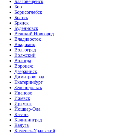
Благовещенск
Бор
Борисоглебск
Братск
Брянск
Буденновск
Великий Новгород
Владивосток
Владимир
Волгоград
Волжский
Вологда
Воронеж
Дзержинск
Димитровград
Екатеринбург
Зеленодольск
Иваново
Ижевск
Иркутск
Йошкар-Ола
Казань
Калининград
Калуга
Каменск-Уральский