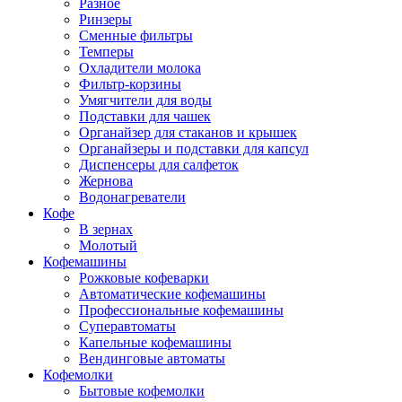
Разное
Ринзеры
Сменные фильтры
Темперы
Охладители молока
Фильтр-корзины
Умягчители для воды
Подставки для чашек
Органайзер для стаканов и крышек
Органайзеры и подставки для капсул
Диспенсеры для салфеток
Жернова
Водонагреватели
Кофе
В зернах
Молотый
Кофемашины
Рожковые кофеварки
Автоматические кофемашины
Профессиональные кофемашины
Суперавтоматы
Капельные кофемашины
Вендинговые автоматы
Кофемолки
Бытовые кофемолки