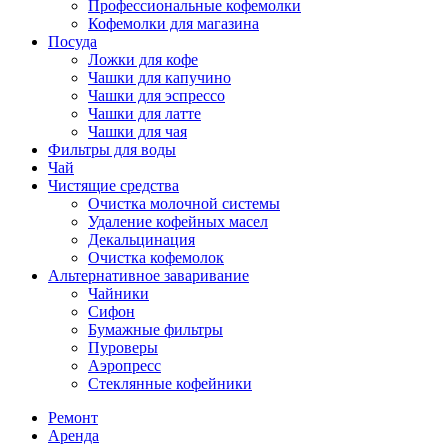
Профессиональные кофемолки
Кофемолки для магазина
Посуда
Ложки для кофе
Чашки для капучино
Чашки для эспрессо
Чашки для латте
Чашки для чая
Фильтры для воды
Чай
Чистящие средства
Очистка молочной системы
Удаление кофейных масел
Декальцинация
Очистка кофемолок
Альтернативное заваривание
Чайники
Сифон
Бумажные фильтры
Пуроверы
Аэропресс
Стеклянные кофейники
Ремонт
Аренда