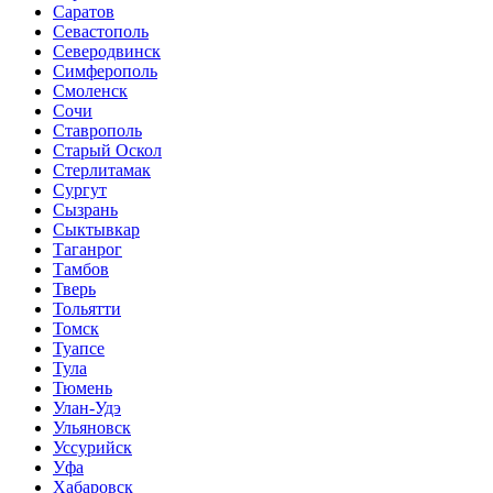
Саратов
Севастополь
Северодвинск
Симферополь
Смоленск
Сочи
Ставрополь
Старый Оскол
Стерлитамак
Сургут
Сызрань
Сыктывкар
Таганрог
Тамбов
Тверь
Тольятти
Томск
Туапсе
Тула
Тюмень
Улан-Удэ
Ульяновск
Уссурийск
Уфа
Хабаровск