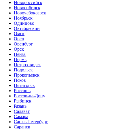
Новороссийск
Новосибирск
Новочебоксарск
Ноябрьск
Одинцово
Октябрьский
Омск
Орел
Оренбург
Орск
Пенза
Пермь
Петрозаводск
Подольск
Прокопьевск
Псков
Пятигорск
Россошь
Ростов-на-Дону
Рыбинск
Рязань
Салават
Самара
Санкт-Петербург
Саранск