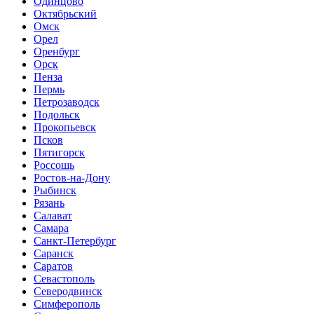
Одинцово
Октябрьский
Омск
Орел
Оренбург
Орск
Пенза
Пермь
Петрозаводск
Подольск
Прокопьевск
Псков
Пятигорск
Россошь
Ростов-на-Дону
Рыбинск
Рязань
Салават
Самара
Санкт-Петербург
Саранск
Саратов
Севастополь
Северодвинск
Симферополь