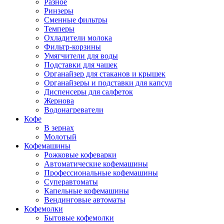
Разное
Ринзеры
Сменные фильтры
Темперы
Охладители молока
Фильтр-корзины
Умягчители для воды
Подставки для чашек
Органайзер для стаканов и крышек
Органайзеры и подставки для капсул
Диспенсеры для салфеток
Жернова
Водонагреватели
Кофе
В зернах
Молотый
Кофемашины
Рожковые кофеварки
Автоматические кофемашины
Профессиональные кофемашины
Суперавтоматы
Капельные кофемашины
Вендинговые автоматы
Кофемолки
Бытовые кофемолки