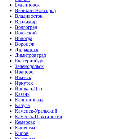
Буденновск
Великий Новгород
Владивосток
Владимир
Волгоград
Волжский
Вологда
Воронеж
Дзержинск
Димитровград
Екатеринбург
Зеленодольск
Иваново
Ижевск
Иркутск
Йошкар-Ола
Казань
Калининград
Калуга
Каменск-Уральский
Каменск-Шахтинский
Кемерово
Кинешма
Киров
Кострома