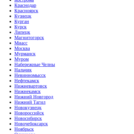
Краснодар
Красноярск
Кузнецк
Курган
Курск
Липецк
Магнитогорск
Миасс
Москва
Мурманск
Муром
Набережные Челны
Нальчик
Невинномысск
Нефтекамск
Нижневартовск
Нижнекамск
Нижний Новгород
Нижний Тагил
Новокузнецк
Новороссийск
Новосибирск
Новочебоксарск
Ноябрьск