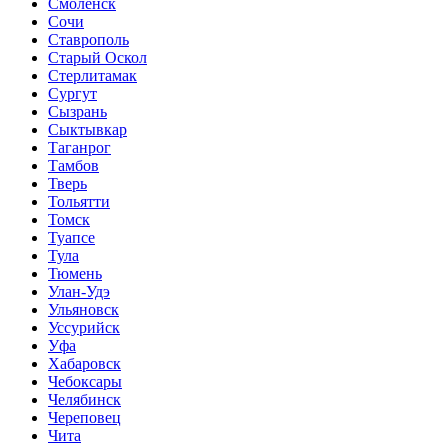
Смоленск
Сочи
Ставрополь
Старый Оскол
Стерлитамак
Сургут
Сызрань
Сыктывкар
Таганрог
Тамбов
Тверь
Тольятти
Томск
Туапсе
Тула
Тюмень
Улан-Удэ
Ульяновск
Уссурийск
Уфа
Хабаровск
Чебоксары
Челябинск
Череповец
Чита