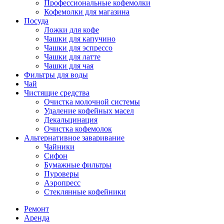
Профессиональные кофемолки
Кофемолки для магазина
Посуда
Ложки для кофе
Чашки для капучино
Чашки для эспрессо
Чашки для латте
Чашки для чая
Фильтры для воды
Чай
Чистящие средства
Очистка молочной системы
Удаление кофейных масел
Декальцинация
Очистка кофемолок
Альтернативное заваривание
Чайники
Сифон
Бумажные фильтры
Пуроверы
Аэропресс
Стеклянные кофейники
Ремонт
Аренда