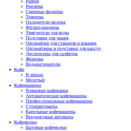
Разное
Ринзеры
Сменные фильтры
Темперы
Охладители молока
Фильтр-корзины
Умягчители для воды
Подставки для чашек
Органайзер для стаканов и крышек
Органайзеры и подставки для капсул
Диспенсеры для салфеток
Жернова
Водонагреватели
Кофе
В зернах
Молотый
Кофемашины
Рожковые кофеварки
Автоматические кофемашины
Профессиональные кофемашины
Суперавтоматы
Капельные кофемашины
Вендинговые автоматы
Кофемолки
Бытовые кофемолки