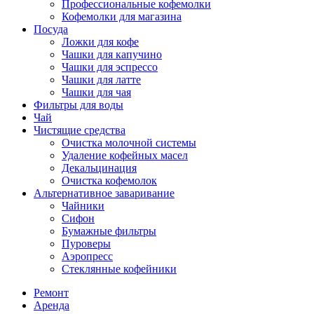
Профессиональные кофемолки
Кофемолки для магазина
Посуда
Ложки для кофе
Чашки для капучино
Чашки для эспрессо
Чашки для латте
Чашки для чая
Фильтры для воды
Чай
Чистящие средства
Очистка молочной системы
Удаление кофейных масел
Декальцинация
Очистка кофемолок
Альтернативное заваривание
Чайники
Сифон
Бумажные фильтры
Пуроверы
Аэропресс
Стеклянные кофейники
Ремонт
Аренда