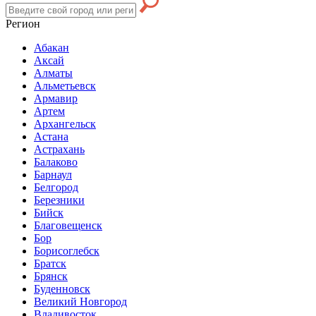
Регион
Абакан
Аксай
Алматы
Альметьевск
Армавир
Артем
Архангельск
Астана
Астрахань
Балаково
Барнаул
Белгород
Березники
Бийск
Благовещенск
Бор
Борисоглебск
Братск
Брянск
Буденновск
Великий Новгород
Владивосток