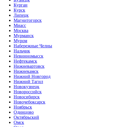
Курган
Курск
Липецк
Магнитогорск
Миасс
Москва
Мурманск
Муром
Набережные Челны
Нальчик
Невинномысск
Нефтекамск
Нижневартовск
Нижнекамск
Нижний Новгород
Нижний Тагил
Новокузнецк
Новороссийск
Новосибирск
Новочебоксарск
Ноябрьск
Одинцово
Октябрьский
Омск