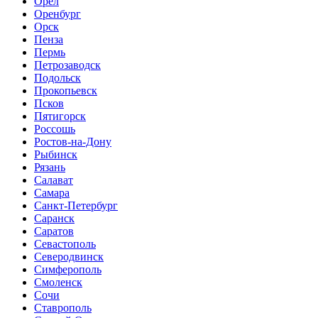
Орел
Оренбург
Орск
Пенза
Пермь
Петрозаводск
Подольск
Прокопьевск
Псков
Пятигорск
Россошь
Ростов-на-Дону
Рыбинск
Рязань
Салават
Самара
Санкт-Петербург
Саранск
Саратов
Севастополь
Северодвинск
Симферополь
Смоленск
Сочи
Ставрополь