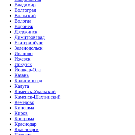
Владимир
Волгоград
Волжский
Вологда
Воронеж
Дзержинск
Димитровград
Екатеринбург
Зеленодольск
Иваново
Ижевск
Иркутск
Йошкар-Ола
Казань
Калининград
Калуга
Каменск-Уральский
Каменск-Шахтинский
Кемерово
Кинешма
Киров
Кострома
Краснодар
Красноярск
Кузнецк