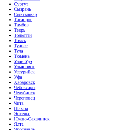
Сургут
Сызрань
Сыктывкар
Таганрог
Тамбов
Тверь
Тольятти
Томск
Туапсе
Тула
Тюмень
Улан-Удэ
Ульяновск
Уссурийск
Уфа
Хабаровск
Чебоксары
Челябинск
Череповец
Чита
Шахты
Энгельс
Южно-Сахалинск
Ялта
Ярославль