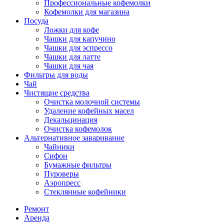
Профессиональные кофемолки
Кофемолки для магазина
Посуда
Ложки для кофе
Чашки для капучино
Чашки для эспрессо
Чашки для латте
Чашки для чая
Фильтры для воды
Чай
Чистящие средства
Очистка молочной системы
Удаление кофейных масел
Декальцинация
Очистка кофемолок
Альтернативное заваривание
Чайники
Сифон
Бумажные фильтры
Пуроверы
Аэропресс
Стеклянные кофейники
Ремонт
Аренда