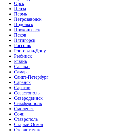
Орск
Пенза
Пермь
Петрозаводск
Подольск
Прокопьевск
Псков
Пятигорск
Россошь
Ростов-на-Дону
Рыбинск
Рязань
Салават
Самара
Санкт-Петербург
Саранск
Саратов
Севастополь
Северодвинск
Симферополь
Смоленск
Сочи
Ставрополь
Старый Оскол
Стерлитамак