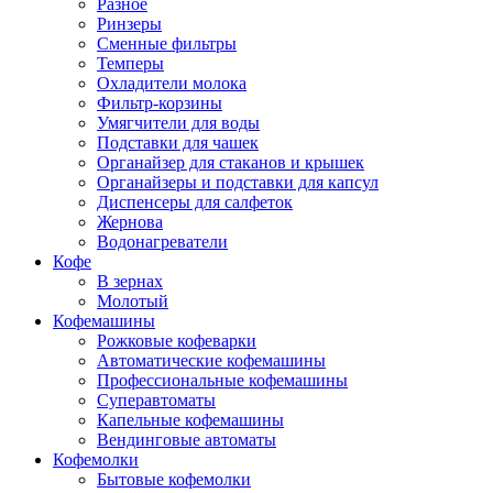
Разное
Ринзеры
Сменные фильтры
Темперы
Охладители молока
Фильтр-корзины
Умягчители для воды
Подставки для чашек
Органайзер для стаканов и крышек
Органайзеры и подставки для капсул
Диспенсеры для салфеток
Жернова
Водонагреватели
Кофе
В зернах
Молотый
Кофемашины
Рожковые кофеварки
Автоматические кофемашины
Профессиональные кофемашины
Суперавтоматы
Капельные кофемашины
Вендинговые автоматы
Кофемолки
Бытовые кофемолки