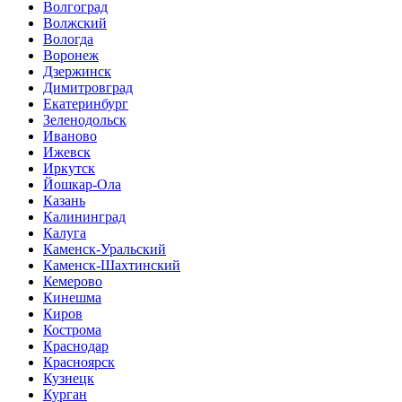
Волгоград
Волжский
Вологда
Воронеж
Дзержинск
Димитровград
Екатеринбург
Зеленодольск
Иваново
Ижевск
Иркутск
Йошкар-Ола
Казань
Калининград
Калуга
Каменск-Уральский
Каменск-Шахтинский
Кемерово
Кинешма
Киров
Кострома
Краснодар
Красноярск
Кузнецк
Курган