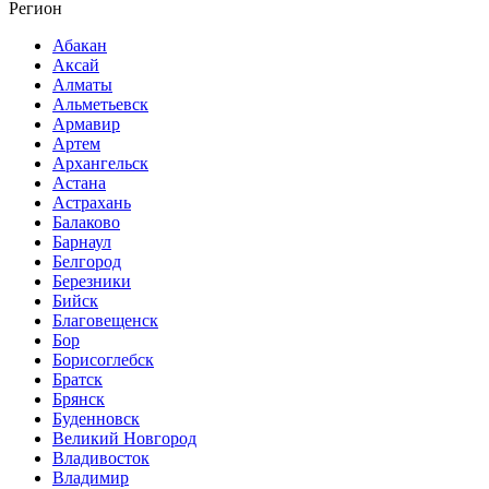
Регион
Абакан
Аксай
Алматы
Альметьевск
Армавир
Артем
Архангельск
Астана
Астрахань
Балаково
Барнаул
Белгород
Березники
Бийск
Благовещенск
Бор
Борисоглебск
Братск
Брянск
Буденновск
Великий Новгород
Владивосток
Владимир