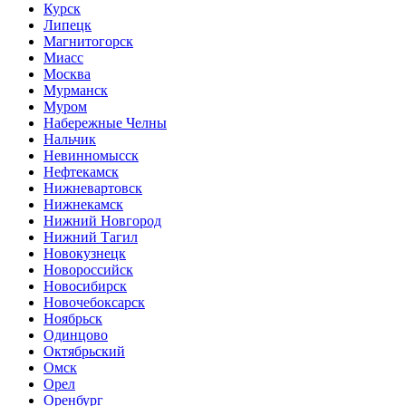
Курск
Липецк
Магнитогорск
Миасс
Москва
Мурманск
Муром
Набережные Челны
Нальчик
Невинномысск
Нефтекамск
Нижневартовск
Нижнекамск
Нижний Новгород
Нижний Тагил
Новокузнецк
Новороссийск
Новосибирск
Новочебоксарск
Ноябрьск
Одинцово
Октябрьский
Омск
Орел
Оренбург