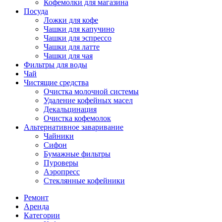
Кофемолки для магазина
Посуда
Ложки для кофе
Чашки для капучино
Чашки для эспрессо
Чашки для латте
Чашки для чая
Фильтры для воды
Чай
Чистящие средства
Очистка молочной системы
Удаление кофейных масел
Декальцинация
Очистка кофемолок
Альтернативное заваривание
Чайники
Сифон
Бумажные фильтры
Пуроверы
Аэропресс
Стеклянные кофейники
Ремонт
Аренда
Категории