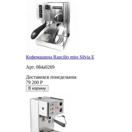
Кофемашина Rancilio miss Silvia E
Арт. 084a0269
Доставим:
в понедельник
79 200
Р
В корзину