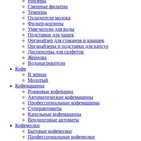
Ринзеры
Сменные фильтры
Темперы
Охладители молока
Фильтр-корзины
Умягчители для воды
Подставки для чашек
Органайзер для стаканов и крышек
Органайзеры и подставки для капсул
Диспенсеры для салфеток
Жернова
Водонагреватели
Кофе
В зернах
Молотый
Кофемашины
Рожковые кофеварки
Автоматические кофемашины
Профессиональные кофемашины
Суперавтоматы
Капельные кофемашины
Вендинговые автоматы
Кофемолки
Бытовые кофемолки
Профессиональные кофемолки