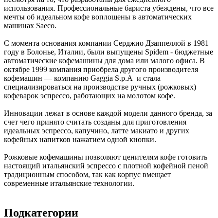
использования. Профессиональные бариста убеждены, что все
мечты об идеальном кофе воплощены в автоматических
машинах Saeco.
С момента основания компании Серджио Дзаппеллой в 1981
году в Болонье, Италии, были выпущены Spidem - бюджетные
автоматические кофемашины для дома или малого офиса. В
октябре 1999 компания приобрела другого производителя
кофемашин — компанию Gaggia S.p.A и стала
специализироваться на производстве ручных (рожковых)
кофеварок эспрессо, работающих на молотом кофе.
Инновации лежат в основе каждой модели данного бренда, за
счет чего принято считать созданы для приготовления
идеальных эспрессо, капучино, латте макиато и других
кофейных напитков нажатием одной кнопки.
Рожковые кофемашины позволяют ценителям кофе готовить
настоящий итальянский эспрессо с плотной кофейной пеной
традиционным способом, так как корпус вмещает
современные итальянские технологии.
Подкатегории