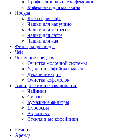
Профессиональные кофемолки
Кофемолки для магазина
Посуда
Ложки для кофе
Чашки для капучино
Чашки для эспрессо
Чашки для латте
Чашки для чая
Фильтры для воды
Чай
Чистящие средства
Очистка молочной системы
Удаление кофейных масел
Декальцинация
Очистка кофемолок
Альтернативное заваривание
Чайники
Сифон
Бумажные фильтры
Пуроверы
Аэропресс
Стеклянные кофейники
Ремонт
Аренда