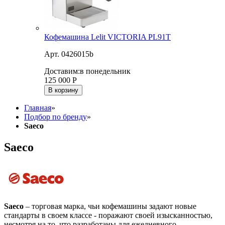
Кофемашина Lelit VICTORIA PL91T
Арт. 0426015b
Доставим:
в понедельник
125 000
Р
В корзину
Главная
»
Подбор по бренду
»
Saeco
Saeco
Saeco
– торговая марка, чьи кофемашины задают новые
стандарты в своем классе - поражают своей изысканностью,
несмотря на то, что разработаны для ежедневного