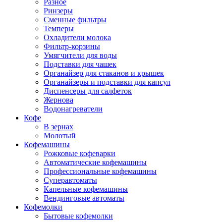
Разное
Ринзеры
Сменные фильтры
Темперы
Охладители молока
Фильтр-корзины
Умягчители для воды
Подставки для чашек
Органайзер для стаканов и крышек
Органайзеры и подставки для капсул
Диспенсеры для салфеток
Жернова
Водонагреватели
Кофе
В зернах
Молотый
Кофемашины
Рожковые кофеварки
Автоматические кофемашины
Профессиональные кофемашины
Суперавтоматы
Капельные кофемашины
Вендинговые автоматы
Кофемолки
Бытовые кофемолки