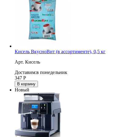
Кисель ВкусноВит (в ассортименте), 0,5 кг
Арт. Кисель
Доставим:
в понедельник
347
Р
В корзину
Новый