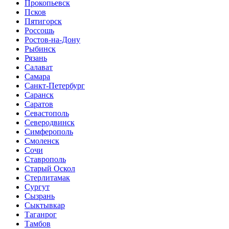
Прокопьевск
Псков
Пятигорск
Россошь
Ростов-на-Дону
Рыбинск
Рязань
Салават
Самара
Санкт-Петербург
Саранск
Саратов
Севастополь
Северодвинск
Симферополь
Смоленск
Сочи
Ставрополь
Старый Оскол
Стерлитамак
Сургут
Сызрань
Сыктывкар
Таганрог
Тамбов