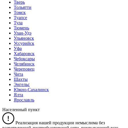
Тверь
Тольятти
Томск
Туапсе
Тула
Тюмень
Улан-Удэ
Ульяновск
Уссурийск
Уфа
Хабаровск
Чебоксары
Челябинск
Череповец
Чита
Шахты
Энгельс
Южно-Сахалинск
Ялта
Ярославль
Населенный пункт
Реализация нашей продукции немыслима без
разветвленной дистрибьюторской сети, покрывающей всю