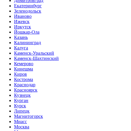
Димитровград
Екатеринбург
Зеленодольск
Иваново
Ижевск
Иркутск
Йошкар-Ола
Казань
Калининград
Калуга
Каменск-Уральский
Каменск-Шахтинский
Кемерово
Кинешма
Киров
Кострома
Краснодар
Красноярск
Кузнецк
Курган
Курск
Липецк
Магнитогорск
Миасс
Москва