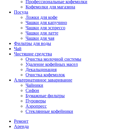
Профессиональные кофемолки
Кофемолки для магазина
Посуда
Ложки для кофе
Чашки для капучино
Чашки для эспрессо
Чашки для латте
Чашки для чая
Фильтры для воды
Чай
Чистящие средства
Очистка молочной системы
Удаление кофейных масел
Декальцинация
Очистка кофемолок
Альтернативное заваривание
Чайники
Сифон
Бумажные фильтры
Пуроверы
Аэропресс
Стеклянные кофейники
Ремонт
Аренда