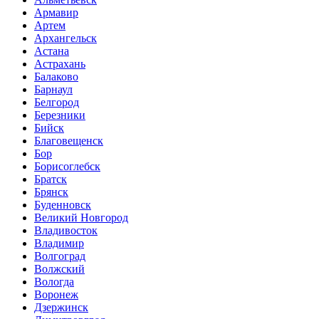
Армавир
Артем
Архангельск
Астана
Астрахань
Балаково
Барнаул
Белгород
Березники
Бийск
Благовещенск
Бор
Борисоглебск
Братск
Брянск
Буденновск
Великий Новгород
Владивосток
Владимир
Волгоград
Волжский
Вологда
Воронеж
Дзержинск