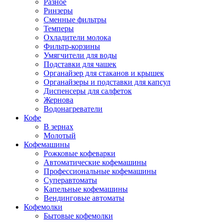
Разное
Ринзеры
Сменные фильтры
Темперы
Охладители молока
Фильтр-корзины
Умягчители для воды
Подставки для чашек
Органайзер для стаканов и крышек
Органайзеры и подставки для капсул
Диспенсеры для салфеток
Жернова
Водонагреватели
Кофе
В зернах
Молотый
Кофемашины
Рожковые кофеварки
Автоматические кофемашины
Профессиональные кофемашины
Суперавтоматы
Капельные кофемашины
Вендинговые автоматы
Кофемолки
Бытовые кофемолки