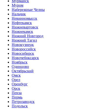
Мурманск
Муром
Набережные Челны
Нальчик
Невинномысск
Нефтекамск
Нижневартовск
Нижнекамск
Нижний Новгород
Нижний Тагил
Новокузнецк
Новороссийск
Новосибирск
Новочебоксарск
Ноябрьск
Одинцово
Октябрьский
Омск
Орел
Оренбург
Орск
Пенза
Пермь
Петрозаводск
Подольск