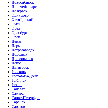
Новосибирск
Новочебоксарск
Ноябрьск
Одинцово
Октябрьский
Омск
Орел
Оренбург
Орск
Пенза
Пермь
Петрозаводск
Подольск
Прокопьевск
Псков
Пятигорск
Россошь
Ростов-на-Дону
Рыбинск
Рязань
Салават
Самара
Санкт-Петербург
Саранск
Саратов