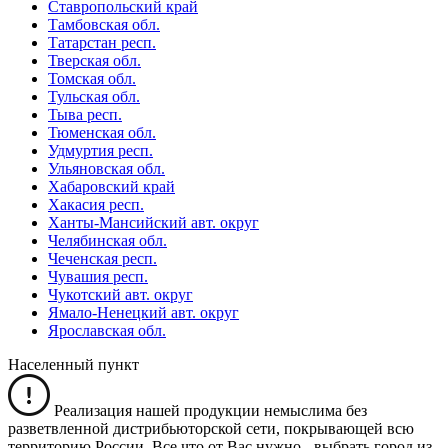
Ставропольский край
Тамбовская обл.
Татарстан респ.
Тверская обл.
Томская обл.
Тульская обл.
Тыва респ.
Тюменская обл.
Удмуртия респ.
Ульяновская обл.
Хабаровский край
Хакасия респ.
Ханты-Мансийский авт. округ
Челябинская обл.
Чеченская респ.
Чувашия респ.
Чукотский авт. округ
Ямало-Ненецкий авт. округ
Ярославская обл.
Населенный пункт
Реализация нашей продукции немыслима без
разветвленной дистрибьюторской сети, покрывающей всю
территорию России. Все что от Вас нужно -
выбрать город из