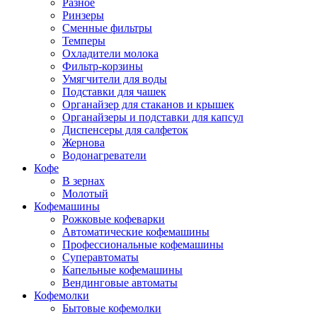
Разное
Ринзеры
Сменные фильтры
Темперы
Охладители молока
Фильтр-корзины
Умягчители для воды
Подставки для чашек
Органайзер для стаканов и крышек
Органайзеры и подставки для капсул
Диспенсеры для салфеток
Жернова
Водонагреватели
Кофе
В зернах
Молотый
Кофемашины
Рожковые кофеварки
Автоматические кофемашины
Профессиональные кофемашины
Суперавтоматы
Капельные кофемашины
Вендинговые автоматы
Кофемолки
Бытовые кофемолки