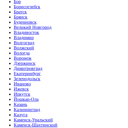
Бор
Борисоглебск
Братск
Брянск
Буденновск
Великий Новгород
Владивосток
Владимир
Волгоград
Волжский
Вологда
Воронеж
Дзержинск
Димитровград
Екатеринбург
Зеленодольск
Иваново
Ижевск
Иркутск
Йошкар-Ола
Казань
Калининград
Калуга
Каменск-Уральский
Каменск-Шахтинский