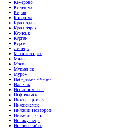
Кемерово
Кинешма
Киров
Кострома
Краснодар
Красноярск
Кузнецк
Курган
Курск
Липецк
Магнитогорск
Миасс
Москва
Мурманск
Муром
Набережные Челны
Нальчик
Невинномысск
Нефтекамск
Нижневартовск
Нижнекамск
Нижний Новгород
Нижний Тагил
Новокузнецк
Новороссийск