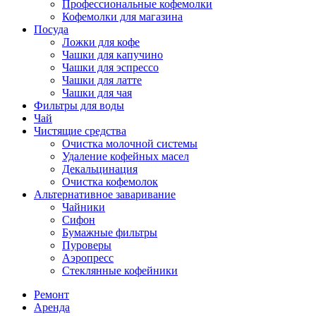
Профессиональные кофемолки
Кофемолки для магазина
Посуда
Ложки для кофе
Чашки для капучино
Чашки для эспрессо
Чашки для латте
Чашки для чая
Фильтры для воды
Чай
Чистящие средства
Очистка молочной системы
Удаление кофейных масел
Декальцинация
Очистка кофемолок
Альтернативное заваривание
Чайники
Сифон
Бумажные фильтры
Пуроверы
Аэропресс
Стеклянные кофейники
Ремонт
Аренда