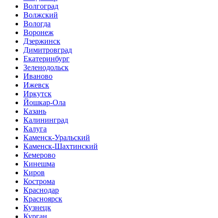
Волгоград
Волжский
Вологда
Воронеж
Дзержинск
Димитровград
Екатеринбург
Зеленодольск
Иваново
Ижевск
Иркутск
Йошкар-Ола
Казань
Калининград
Калуга
Каменск-Уральский
Каменск-Шахтинский
Кемерово
Кинешма
Киров
Кострома
Краснодар
Красноярск
Кузнецк
Курган