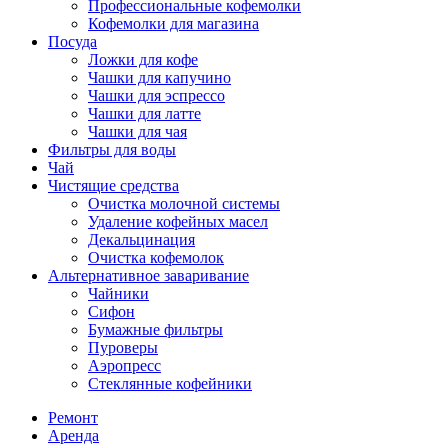
Профессиональные кофемолки
Кофемолки для магазина
Посуда
Ложки для кофе
Чашки для капучино
Чашки для эспрессо
Чашки для латте
Чашки для чая
Фильтры для воды
Чай
Чистящие средства
Очистка молочной системы
Удаление кофейных масел
Декальцинация
Очистка кофемолок
Альтернативное заваривание
Чайники
Сифон
Бумажные фильтры
Пуроверы
Аэропресс
Стеклянные кофейники
Ремонт
Аренда