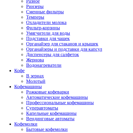
Разное
Ринзеры
Сменные фильтры
Темперы
Охладители молока
Фильтр-корзины
Умягчители для воды
Подставки для чашек
Органайзер для стаканов и крышек
Органайзеры и подставки для капсул
Диспенсеры для салфеток
Жернова
Водонагреватели
Кофе
В зернах
Молотый
Кофемашины
Рожковые кофеварки
Автоматические кофемашины
Профессиональные кофемашины
Суперавтоматы
Капельные кофемашины
Вендинговые автоматы
Кофемолки
Бытовые кофемолки