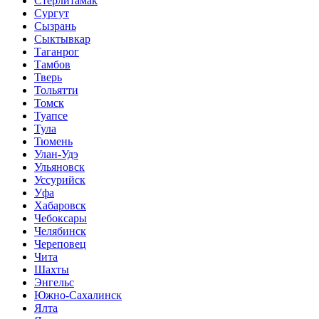
Стерлитамак
Сургут
Сызрань
Сыктывкар
Таганрог
Тамбов
Тверь
Тольятти
Томск
Туапсе
Тула
Тюмень
Улан-Удэ
Ульяновск
Уссурийск
Уфа
Хабаровск
Чебоксары
Челябинск
Череповец
Чита
Шахты
Энгельс
Южно-Сахалинск
Ялта