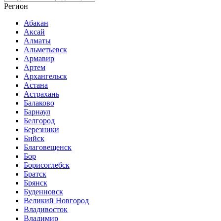
Регион
Абакан
Аксай
Алматы
Альметьевск
Армавир
Артем
Архангельск
Астана
Астрахань
Балаково
Барнаул
Белгород
Березники
Бийск
Благовещенск
Бор
Борисоглебск
Братск
Брянск
Буденновск
Великий Новгород
Владивосток
Владимир