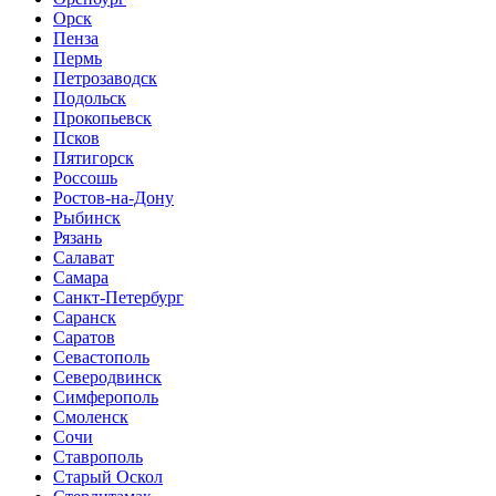
Орск
Пенза
Пермь
Петрозаводск
Подольск
Прокопьевск
Псков
Пятигорск
Россошь
Ростов-на-Дону
Рыбинск
Рязань
Салават
Самара
Санкт-Петербург
Саранск
Саратов
Севастополь
Северодвинск
Симферополь
Смоленск
Сочи
Ставрополь
Старый Оскол