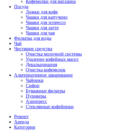
Кофемолки для магазина
Посуда
Ложки для кофе
Чашки для капучино
Чашки для эспрессо
Чашки для латте
Чашки для чая
Фильтры для воды
Чай
Чистящие средства
Очистка молочной системы
Удаление кофейных масел
Декальцинация
Очистка кофемолок
Альтернативное заваривание
Чайники
Сифон
Бумажные фильтры
Пуроверы
Аэропресс
Стеклянные кофейники
Ремонт
Аренда
Категории