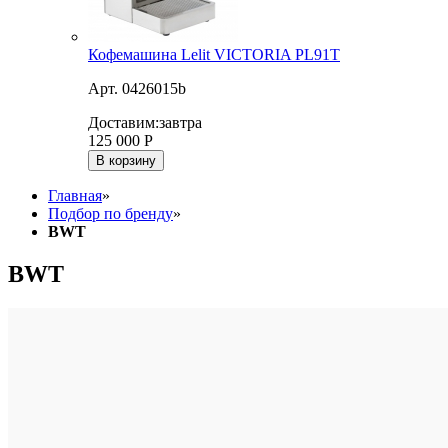
Кофемашина Lelit VICTORIA PL91T
Арт. 0426015b
Доставим:
завтра
125 000
Р
В корзину
Главная
»
Подбор по бренду
»
BWT
BWT