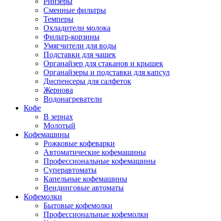
Ринзеры
Сменные фильтры
Темперы
Охладители молока
Фильтр-корзины
Умягчители для воды
Подставки для чашек
Органайзер для стаканов и крышек
Органайзеры и подставки для капсул
Диспенсеры для салфеток
Жернова
Водонагреватели
Кофе
В зернах
Молотый
Кофемашины
Рожковые кофеварки
Автоматические кофемашины
Профессиональные кофемашины
Суперавтоматы
Капельные кофемашины
Вендинговые автоматы
Кофемолки
Бытовые кофемолки
Профессиональные кофемолки