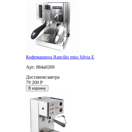
Кофемашина Rancilio miss Silvia E
Арт. 084a0269
Доставим:
завтра
79 200
Р
В корзину