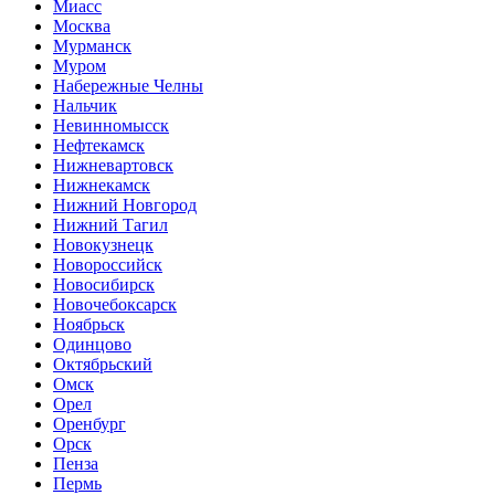
Миасс
Москва
Мурманск
Муром
Набережные Челны
Нальчик
Невинномысск
Нефтекамск
Нижневартовск
Нижнекамск
Нижний Новгород
Нижний Тагил
Новокузнецк
Новороссийск
Новосибирск
Новочебоксарск
Ноябрьск
Одинцово
Октябрьский
Омск
Орел
Оренбург
Орск
Пенза
Пермь