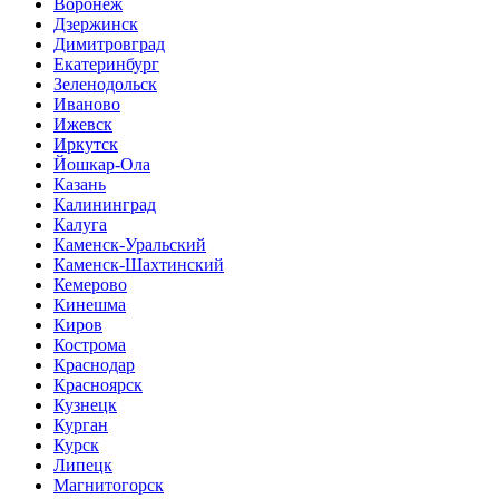
Воронеж
Дзержинск
Димитровград
Екатеринбург
Зеленодольск
Иваново
Ижевск
Иркутск
Йошкар-Ола
Казань
Калининград
Калуга
Каменск-Уральский
Каменск-Шахтинский
Кемерово
Кинешма
Киров
Кострома
Краснодар
Красноярск
Кузнецк
Курган
Курск
Липецк
Магнитогорск