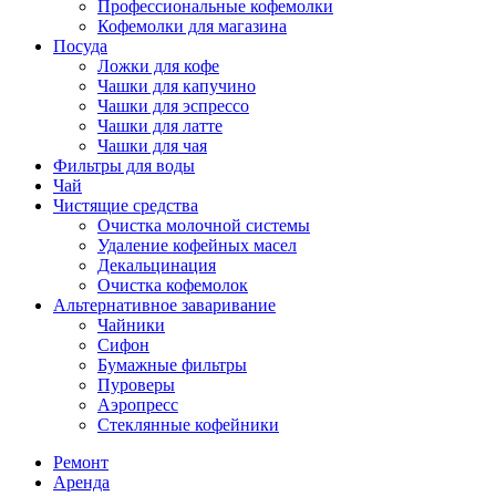
Профессиональные кофемолки
Кофемолки для магазина
Посуда
Ложки для кофе
Чашки для капучино
Чашки для эспрессо
Чашки для латте
Чашки для чая
Фильтры для воды
Чай
Чистящие средства
Очистка молочной системы
Удаление кофейных масел
Декальцинация
Очистка кофемолок
Альтернативное заваривание
Чайники
Сифон
Бумажные фильтры
Пуроверы
Аэропресс
Стеклянные кофейники
Ремонт
Аренда