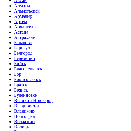
Аксай
Алматы
Альметьевск
Армавир
Артем
Архангельск
Астана
Астрахань
Балаково
Барнаул
Белгород
Березники
Бийск
Благовещенск
Бор
Борисоглебск
Братск
Брянск
Буденновск
Великий Новгород
Владивосток
Владимир
Волгоград
Волжский
Вологда