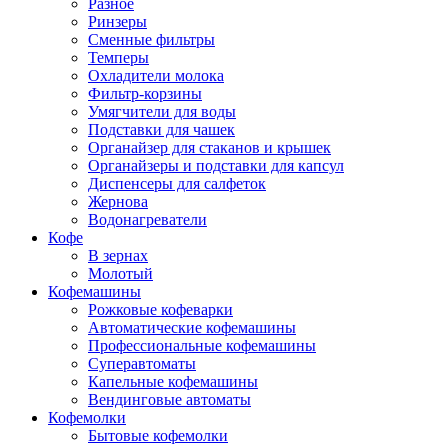
Разное
Ринзеры
Сменные фильтры
Темперы
Охладители молока
Фильтр-корзины
Умягчители для воды
Подставки для чашек
Органайзер для стаканов и крышек
Органайзеры и подставки для капсул
Диспенсеры для салфеток
Жернова
Водонагреватели
Кофе
В зернах
Молотый
Кофемашины
Рожковые кофеварки
Автоматические кофемашины
Профессиональные кофемашины
Суперавтоматы
Капельные кофемашины
Вендинговые автоматы
Кофемолки
Бытовые кофемолки