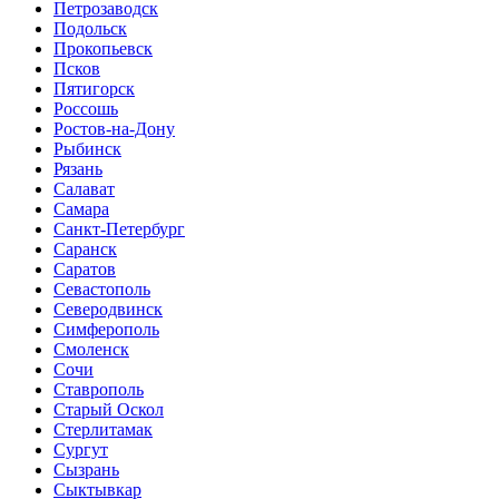
Петрозаводск
Подольск
Прокопьевск
Псков
Пятигорск
Россошь
Ростов-на-Дону
Рыбинск
Рязань
Салават
Самара
Санкт-Петербург
Саранск
Саратов
Севастополь
Северодвинск
Симферополь
Смоленск
Сочи
Ставрополь
Старый Оскол
Стерлитамак
Сургут
Сызрань
Сыктывкар