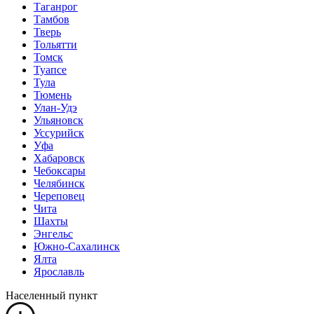
Таганрог
Тамбов
Тверь
Тольятти
Томск
Туапсе
Тула
Тюмень
Улан-Удэ
Ульяновск
Уссурийск
Уфа
Хабаровск
Чебоксары
Челябинск
Череповец
Чита
Шахты
Энгельс
Южно-Сахалинск
Ялта
Ярославль
Населенный пункт