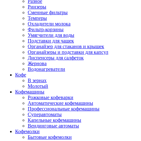
Разное
Ринзеры
Сменные фильтры
Темперы
Охладители молока
Фильтр-корзины
Умягчители для воды
Подставки для чашек
Органайзер для стаканов и крышек
Органайзеры и подставки для капсул
Диспенсеры для салфеток
Жернова
Водонагреватели
Кофе
В зернах
Молотый
Кофемашины
Рожковые кофеварки
Автоматические кофемашины
Профессиональные кофемашины
Суперавтоматы
Капельные кофемашины
Вендинговые автоматы
Кофемолки
Бытовые кофемолки