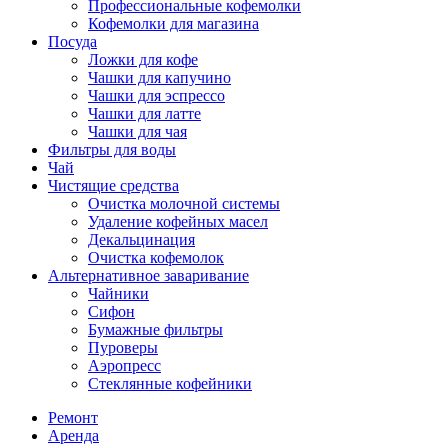
Профессиональные кофемолки
Кофемолки для магазина
Посуда
Ложки для кофе
Чашки для капучино
Чашки для эспрессо
Чашки для латте
Чашки для чая
Фильтры для воды
Чай
Чистящие средства
Очистка молочной системы
Удаление кофейных масел
Декальцинация
Очистка кофемолок
Альтернативное заваривание
Чайники
Сифон
Бумажные фильтры
Пуроверы
Аэропресс
Стеклянные кофейники
Ремонт
Аренда