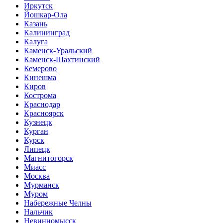
Иркутск
Йошкар-Ола
Казань
Калининград
Калуга
Каменск-Уральский
Каменск-Шахтинский
Кемерово
Кинешма
Киров
Кострома
Краснодар
Красноярск
Кузнецк
Курган
Курск
Липецк
Магнитогорск
Миасс
Москва
Мурманск
Муром
Набережные Челны
Нальчик
Невинномысск