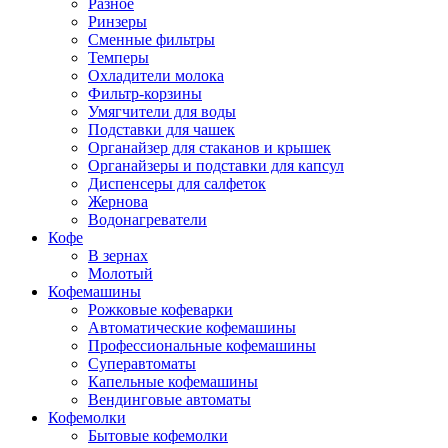
Разное
Ринзеры
Сменные фильтры
Темперы
Охладители молока
Фильтр-корзины
Умягчители для воды
Подставки для чашек
Органайзер для стаканов и крышек
Органайзеры и подставки для капсул
Диспенсеры для салфеток
Жернова
Водонагреватели
Кофе
В зернах
Молотый
Кофемашины
Рожковые кофеварки
Автоматические кофемашины
Профессиональные кофемашины
Суперавтоматы
Капельные кофемашины
Вендинговые автоматы
Кофемолки
Бытовые кофемолки