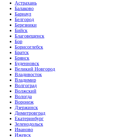
Астрахань
Балаково
Барнаул
Белгород
Березники
Бийск
Благовещенск
Бор
Борисоглебск
Братск
Брянск
Буденновск
Великий Новгород
Владивосток
Владимир
Волгоград
Волжский
Вологда
Воронеж
Дзержинск
Димитровград
Екатеринбург
Зеленодольск
Иваново
Ижевск