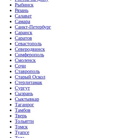
Рыбинск
Рязань
Салават
Самара
Санкт-Петербург
Саранск
Саратов
Севастополь
Северодвинск
Симферополь
Смоленск
Сочи
Ставрополь
Старый Оскол
Стерлитамак
Сургут
Сызрань
Сыктывкар
Таганрог
Тамбов
Тверь
Тольятти
Томск
Туапсе
Тула