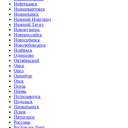
Нефтекамск
Нижневартовск
Нижнекамск
Нижний Новгород
Нижний Тагил
Новокузнецк
Новороссийск
Новосибирск
Новочебоксарск
Ноябрьск
Одинцово
Октябрьский
Омск
Орел
Оренбург
Орск
Пенза
Пермь
Петрозаводск
Подольск
Прокопьевск
Псков
Пятигорск
Россошь
Ростов-на-Дону