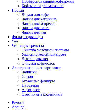
Профессиональные кофемолки
Кофемолки для магазина
Посуда
Ложки для кофе
Чашки для капучино
Чашки для эспрессо
Чашки для латте
Чашки для чая
Фильтры для воды
Чай
Чистящие средства
Очистка молочной системы
Удаление кофейных масел
Декальцинация
Очистка кофемолок
Альтернативное заваривание
Чайники
Сифон
Бумажные фильтры
Пуроверы
Аэропресс
Стеклянные кофейники
Ремонт
Аренда